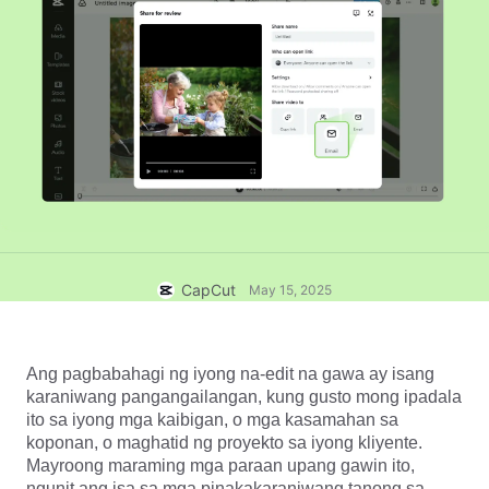
Mga template para sa negosyo
Tulong
Marketing
Trust Center
Text at Audio
Lifestyle at Mga Vlog
Mga template para sa industriya
Help Center
Mga auto caption
Custom na disenyo
Mga pang-recap na template
Mga template ng caption
Higit pa
Newsroom
Speech recognition
Tungkol sa Mga Tuntunin ng Serbisyo ng CapCut
Text to speech
Mga Mapagkukunan
Dreamina Seedance 2.0 Launch
Mga guide sa paggawa
Mga custom na boses
CapCut
May 15, 2025
Mga Trend sa Market
Pagandahin ang boses
Ang pagbabahagi ng iyong na-edit na gawa ay isang 
Mga Top Pick
Bawasan ang noise
karaniwang pangangailangan, kung gusto mong ipadala 
Buksan ang CapCut
ito sa iyong mga kaibigan, o mga kasamahan sa 
Mga trend at tip sa template
koponan, o maghatid ng proyekto sa iyong kliyente. 
Larawan
Mayroong maraming mga paraan upang gawin ito, 
Higit pa
ngunit ang isa sa mga pinakakaraniwang tanong sa 