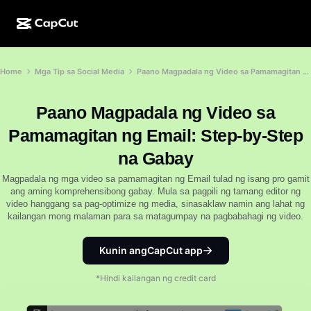
AI na paggawa
Mga Feature
Tungkol sa Amin
Home
Mga Tip sa Social Media
Paano Magpadala ng Video sa Pamamagitan ng Email: Step-by-Step na Gabay
CapCut Desktop
Mga template para sa social media
AI na Disenyo
Mga AI tool
Komunidad
CapCut Online
Mga pang-holiday na template
Paano Magpadala ng Video sa
Video Studio
Video editor at generator
CapCut Pad
Pamamagitan ng Email: Step-by-Step
Higit pa
Mga Inisyatiba
AI video generator
Image editor at generator
na Gabay
CapCut Mobile
Mga Affiliate
Magpadala ng mga video sa pamamagitan ng Email tulad ng isang pro gamit
Generator ng AI na larawan
Voice generator at editor
Dreamina AI
ang aming komprehensibong gabay. Mula sa pagpili ng tamang editor ng
Mga template ng kalendaryo
Pioneer Program
video hanggang sa pag-optimize ng media, sinasaklaw namin ang lahat ng
AI na pampaganda ng larawan
Higit pa
kailangan mong malaman para sa matagumpay na pagbabahagi ng video.
Pippit AI
Mga template para sa anibersaryo
Creative Partner Program
Dreamina Seedance 2.5
Kunin angCapCut app
CapCut Creative Campus
Mga sitwasyon ng paggamit
Nano Banana Pro
*Hindi kailangan ng credit card
Mga template ng mga effect
Social media
Gemini Omni