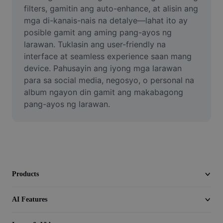
Video
filters, gamitin ang auto-enhance, at alisin ang 
mga di-kanais-nais na detalye—lahat ito ay 
Remove video BG
posible gamit ang aming pang-ayos ng 
larawan. Tuklasin ang user-friendly na 
Enhance quality
interface at seamless experience saan mang 
device. Pahusayin ang iyong mga larawan 
Video Editor
para sa social media, negosyo, o personal na 
Trim Video
album ngayon din gamit ang makabagong 
pang-ayos ng larawan.
Add Subtitles To Video
Video Converter
Products
AI Features