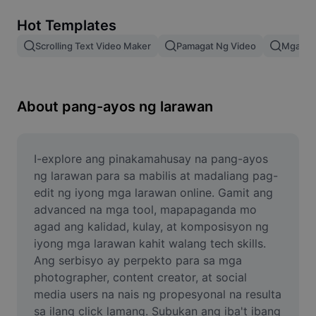
Remove image BG
Hot Templates
Image merge
Scrolling Text Video Maker
Pamagat Ng Video
Mga Epe
Image Enhancer
Resize Image
About pang-ayos ng larawan
Online Photo Editor
Meme Generator
I-explore ang pinakamahusay na pang-ayos 
ng larawan para sa mabilis at madaliang pag-
AI Text Remover
edit ng iyong mga larawan online. Gamit ang 
advanced na mga tool, mapapaganda mo 
AI People Remover
agad ang kalidad, kulay, at komposisyon ng 
iyong mga larawan kahit walang tech skills. 
AI Inpainting
Ang serbisyo ay perpekto para sa mga 
Face Cutout
photographer, content creator, at social 
media users na nais ng propesyonal na resulta 
sa ilang click lamang. Subukan ang iba't ibang 