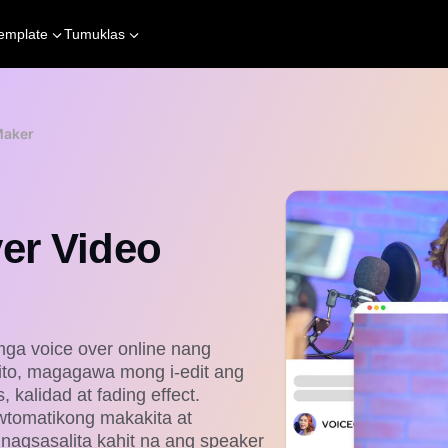
emplate
Tumuklas
Maker
er Video
ga voice over online nang
nito, magagawa mong i-edit ang
 kalidad at fading effect.
wtomatikong makakita at
nagsasalita kahit na ang speaker