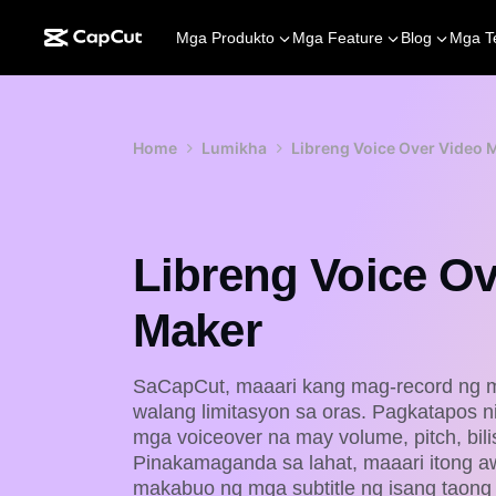
Mga Produkto
Mga Feature
Blog
Mga T
Home
Lumikha
Libreng Voice Over Video 
Libreng Voice Ov
Maker
SaCapCut, maaari kang mag-record ng m
walang limitasyon sa oras. Pagkatapos 
mga voiceover na may volume, pitch, bilis,
Pinakamaganda sa lahat, maaari itong a
makabuo ng mga subtitle ng isang taong 