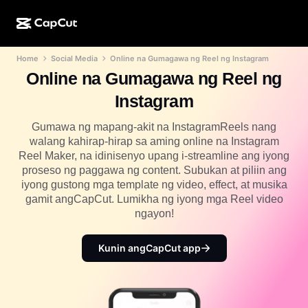
Home
Social Media
Online na Gumagawa ng Reel ng Instagram
AI na paggawa
Mga Feature
Tungkol sa Amin
CapCut Desktop
Mga template para sa social media
Online na Gumagawa ng Reel ng
AI na Disenyo
Mga AI tool
Komunidad
Instagram
CapCut Online
Mga pang-holiday na template
Video Studio
Video editor at generator
Gumawa ng mapang-akit na InstagramReels nang
CapCut Pad
Higit pa
walang kahirap-hirap sa aming online na Instagram
Mga Inisyatiba
AI video generator
Image editor at generator
Reel Maker, na idinisenyo upang i-streamline ang iyong
CapCut Mobile
proseso ng paggawa ng content. Subukan at piliin ang
Mga Affiliate
Generator ng AI na larawan
Voice generator at editor
iyong gustong mga template ng video, effect, at musika
Dreamina AI
Mga template ng kalendaryo
gamit angCapCut. Lumikha ng iyong mga Reel video
Pioneer Program
AI na pampaganda ng larawan
ngayon!
Higit pa
Pippit AI
Mga template para sa anibersaryo
Creative Partner Program
Dreamina Seedance 2.5
Kunin angCapCut app
CapCut Creative Campus
Mga sitwasyon ng paggamit
Nano Banana Pro
Mga template ng mga effect
Social media
Gemini Omni