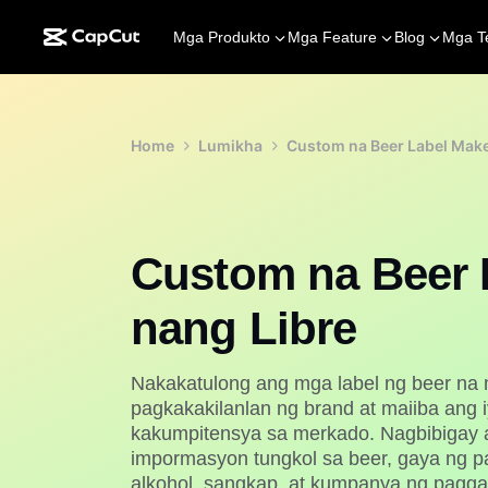
Mga Produkto
Mga Feature
Blog
Mga T
Home
Lumikha
Custom na Beer Label Make
Custom na Beer 
nang Libre
Nakakatulong ang mga label ng beer na 
pagkakakilanlan ng brand at maiiba ang
kakumpitensya sa merkado. Nagbibigay 
impormasyon tungkol sa beer, gaya ng pa
alkohol, sangkap, at kumpanya ng pagg