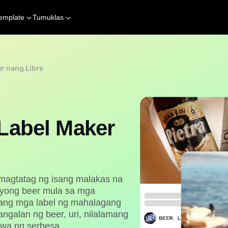
emplate
Tumuklas
r nang Libre
Label Maker
magtatag ng isang malakas na
 iyong beer mula sa mga
ang mga label ng mahalagang
ngalan ng beer, uri, nilalamang
awa ng serbesa.