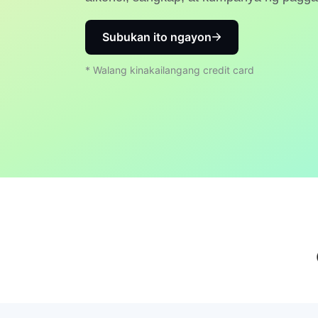
Subukan ito ngayon
* Walang kinakailangang credit card