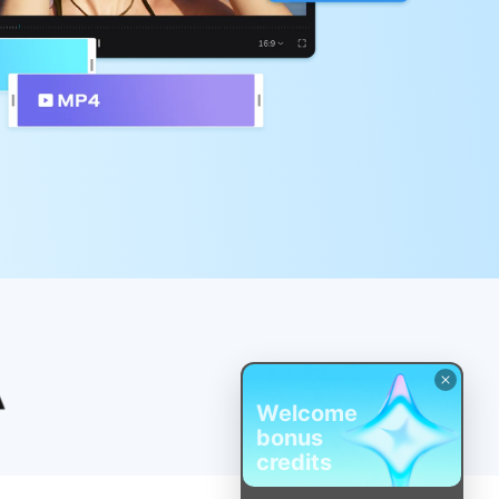
Welcome
bonus
credits