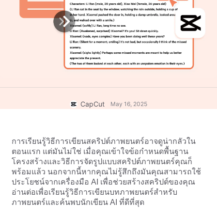
แม่แบบธุรกิจ
ความช่วยเหลือ
การตลาด
ศูนย์ความเชื่อถือ
ข้อความและเสียง
ไลฟ์สไตล์และวล็อก
แม่แบบอุตสาหกรรม
ศูนย์ช่วยเหลือ
คำบรรยายอัตโนมัติ
ดีไซน์แบบปรับแต่งเอง
แม่แบบรีแคป
แม่แบบคำบรรยาย
อื่นๆ
ห้องข่าว
การจดจำคำพูด
เกี่ยวกับเงื่อนไขการใช้บริการของ CapCut
CapCut
May 16, 2025
ข้อความเป็นคำพูด
แหล่งข้อมูล
Dreamina Seedance 2.0 Launch
คู่มือแนะนำวิธีการ
เสียงพูดแบบปรับแต่งเอง
การเรียนรู้วิธีการเขียนสคริปต์ภาพยนตร์อาจดูน่ากลัวใน
เทรนด์ในตลาด
ปรับปรุงเสียงพูด
ตอนแรก แต่มันไม่ใช่ เมื่อคุณเข้าใจข้อกำหนดพื้นฐาน
โครงสร้างและวิธีการจัดรูปแบบสคริปต์ภาพยนตร์คุณก็
ตัวเลือกยอดนิยม
ลดเสียงรบกวน
พร้อมแล้ว นอกจากนี้หากคุณไม่รู้สึกถึงมันคุณสามารถใช้
ประโยชน์จากเครื่องมือ AI เพื่อช่วยสร้างสคริปต์ของคุณ 
เปิด CapCut
เทรนด์และเคล็ดลับสำหรับแม่แบบ
อ่านต่อเพื่อเรียนรู้วิธีการเขียนบทภาพยนตร์สำหรับ
ภาพยนตร์และค้นพบนักเขียน AI ที่ดีที่สุด
รูปภาพ
อื่นๆ