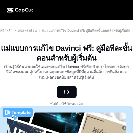
การสร้างผลงานด้วย AI
ฟีเจอร์
เกี่ยวกับ
หน้าหลัก
เทมเพลตร้อน
แม่แบบการแก้ไข Davinci ฟรี: คู่มือทีละขั้นตอนสำหรับผู้เริ่มต้น
CapCut บนเดสก์ท็อป
แม่แบบโซเชียลมีเดีย
การดีไซน์ด้วย AI
เครื่องมือ AI
ชุมชน
CapCut ออนไลน์
แม่แบบเทศกาลวันหยุด
แม่แบบการแก้ไข Davinci ฟรี: คู่มือทีละขั้น
สตูดิโอวิดีโอ
เครื่องมือสร้างและแก้ไขวิดีโอ
CapCut Pad
ตอนสำหรับผู้เริ่มต้น
อื่นๆ
โครงการริเริ่ม
ตัวสร้างวิดีโอ AI
เครื่องมือสร้างและแก้ไขรูปภาพ
เรียนรู้วิธีค้นหาและใช้เทมเพลตแก้ไข Davinci ฟรีเพื่อปรับปรุงโครงการตัดต่อ
CapCut บนมือถือ
วิดีโอของคุณ คู่มือนี้ครอบคลุมแหล่งข้อมูลที่ดีที่สุด เคล็ดลับการติดตั้ง และ
พันธมิตร
เทมเพลตยอดนิยมสำหรับผู้เริ่มต้น
เครื่องมือสร้างรูปภาพ AI
เครื่องมือสร้างและแก้ไขเสียงพูด
Dreamina AI
แม่แบบปฏิทิน
โปรแกรมไพโอเนียร์
เครื่องมือปรับปรุงรูปภาพ AI
❗
อื่นๆ
Pippit AI
แม่แบบวันครบรอบ
โปรแกรมพันธมิตรเพื่อการสร้างสรรค์
Dreamina Seedance 2.5
*ไม่ต้องใช้บัตรเครดิต
โปรแกรม CapCut Creative Campus
กรณีการใช้งาน
Nano Banana Pro
แม่แบบเอฟเฟกต์
โซเชียลมีเดีย
Gemini Omni