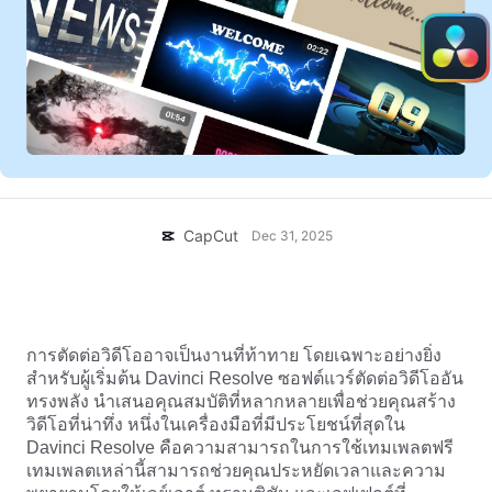
แม่แบบธุรกิจ
ความช่วยเหลือ
การตลาด
ศูนย์ความเชื่อถือ
ข้อความและเสียง
ไลฟ์สไตล์และวล็อก
แม่แบบอุตสาหกรรม
ศูนย์ช่วยเหลือ
คำบรรยายอัตโนมัติ
ดีไซน์แบบปรับแต่งเอง
แม่แบบรีแคป
แม่แบบคำบรรยาย
อื่นๆ
ห้องข่าว
การจดจำคำพูด
เกี่ยวกับเงื่อนไขการใช้บริการของ CapCut
CapCut
Dec 31, 2025
ข้อความเป็นคำพูด
แหล่งข้อมูล
Dreamina Seedance 2.0 Launch
คู่มือแนะนำวิธีการ
เสียงพูดแบบปรับแต่งเอง
แม่แบบการแก้ไข Davinci ฟรี: คู่มือทีละขั้นตอนสำหรับผู้
เริ่มต้น
เทรนด์ในตลาด
ปรับปรุงเสียงพูด
การตัดต่อวิดีโออาจเป็นงานที่ท้าทาย โดยเฉพาะอย่างยิ่ง
สำหรับผู้เริ่มต้น Davinci Resolve ซอฟต์แวร์ตัดต่อวิดีโออัน
ตัวเลือกยอดนิยม
ลดเสียงรบกวน
ทรงพลัง นำเสนอคุณสมบัติที่หลากหลายเพื่อช่วยคุณสร้าง
เปิด CapCut
วิดีโอที่น่าทึ่ง หนึ่งในเครื่องมือที่มีประโยชน์ที่สุดใน
เทรนด์และเคล็ดลับสำหรับแม่แบบ
Davinci Resolve คือความสามารถในการใช้เทมเพลตฟรี
รูปภาพ
เทมเพลตเหล่านี้สามารถช่วยคุณประหยัดเวลาและความ
อื่นๆ