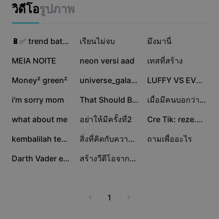
แม่แบบธุรกิจ
วิดีโอ
รูปภาพ
การตลาด
ศูนย์ความเชื่อถือ
ข้อความและเสียง
ไลฟ์สไตล์และวล็อก
651.5K
318.9K
204.7K
แม่แบบอุตสาหกรรม
ศูนย์ช่วยเหลือ
🔋✅ trend bateria
เรียนไม่จบ
มึงมานี่
คำบรรยายอัตโนมัติ
ดีไซน์แบบปรับแต่งเอง
133.1K
55.2K
34.2K
MEIA NOITE
neon versi aad
เทสที่สร้าง
แม่แบบรีแคป
แม่แบบคำบรรยาย
อื่นๆ
ห้องข่าว
32.5K
19.1K
8.2K
Money² green²
universe_galaxy
LUFFY VS EVERYBODY
การจดจำคำพูด
เกี่ยวกับเงื่อนไขการใช้บริการของ CapCut
7K
6.2K
3.9K
i'm sorry mom
That Should Be Me
เมื่อมีคนบอกว่างานคุณสบาย
ข้อความเป็นคำพูด
แหล่งข้อมูล
Dreamina Seedance 2.0 Launch
2.5K
2.3K
933
what about me
อย่าให้มีครั้งที่2
Cre Tik: reze.0610
คู่มือแนะนำวิธีการ
เสียงพูดแบบปรับแต่งเอง
476
471
358
kembalilah temanku
สิ่งที่คิดกับความเป็นจริง
ถามเพื่ออะไร
เทรนด์ในตลาด
ปรับปรุงเสียงพูด
292
288
Darth Vader edit
สร้างวีดีโอจากภาพ
ตัวเลือกยอดนิยม
ลดเสียงรบกวน
เทรนด์และเคล็ดลับสำหรับแม่แบบ
1
รูปภาพ
อื่นๆ