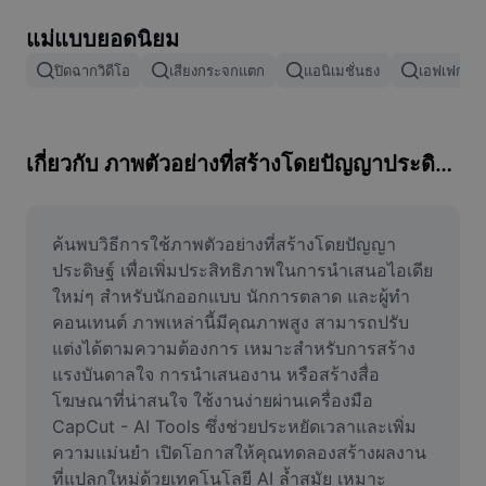
ลบพื้นหลังรูปภาพ
แม่แบบยอดนิยม
ผสานรูปภาพ
ปิดฉากวิดีโอ
เสียงกระจกแตก
แอนิเมชั่นธง
เอฟเฟกต์กา
เครื่องมือปรับปรุงรูปภาพ
ปรับขนาดรูปภาพ
เกี่ยวกับ ภาพตัวอย่างที่สร้างโดยปัญญาประดิษฐ์
เครื่องมือแก้ไขภาพถ่ายออนไลน์
เครื่องมือสร้างมีม
ค้นพบวิธีการใช้ภาพตัวอย่างที่สร้างโดยปัญญา
ประดิษฐ์ เพื่อเพิ่มประสิทธิภาพในการนำเสนอไอเดีย
AI Text Remover
ใหม่ๆ สำหรับนักออกแบบ นักการตลาด และผู้ทำ
คอนเทนต์ ภาพเหล่านี้มีคุณภาพสูง สามารถปรับ
AI People Remover
แต่งได้ตามความต้องการ เหมาะสำหรับการสร้าง
แรงบันดาลใจ การนำเสนองาน หรือสร้างสื่อ
AI Inpainting
โฆษณาที่น่าสนใจ ใช้งานง่ายผ่านเครื่องมือ 
Face Cutout
CapCut - AI Tools ซึ่งช่วยประหยัดเวลาและเพิ่ม
ความแม่นยำ เปิดโอกาสให้คุณทดลองสร้างผลงาน
ที่แปลกใหม่ด้วยเทคโนโลยี AI ล้ำสมัย เหมาะ