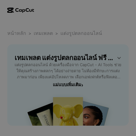
การสร้างผลงานด้วย AI
ฟีเจอร์
เกี่ยวกับ
CapCut บนเดสก์ท็อป
หน้าหลัก
แม่แบบโซเชียลมีเดีย
เทมเพลต
แต่งรูปตลกออนไลน์
>
>
การดีไซน์ด้วย AI
เครื่องมือ AI
ชุมชน
CapCut ออนไลน์
แม่แบบเทศกาลวันหยุด
สตูดิโอวิดีโอ
เครื่องมือสร้างและแก้ไขวิดีโอ
เทมเพลต แต่งรูปตลกออนไลน์ ฟรี โดย CapCut
CapCut Pad
อื่นๆ
โครงการริเริ่ม
แต่งรูปตลกออนไลน์ ด้วยเครื่องมือจาก CapCut - AI Tools ช่วย
ตัวสร้างวิดีโอ AI
เครื่องมือสร้างและแก้ไขรูปภาพ
CapCut บนมือถือ
ให้คุณสร้างภาพตลกๆ ได้อย่างง่ายดาย ไม่ต้องมีทักษะการแต่ง
พันธมิตร
ภาพมาก่อน เพียงแค่อัปโหลดภาพ เลือกเอฟเฟกต์หรือฟิลเตอร์
เครื่องมือสร้างรูปภาพ AI
เครื่องมือสร้างและแก้ไขเสียงพูด
Dreamina AI
ตลก และปรับแต่งรายละเอียดต่างๆ ได้ตามใจ เหมาะสำหรับผู้ที่
แม่แบบเพิ่มเติม
›
แม่แบบปฏิทิน
โปรแกรมไพโอเนียร์
ต้องการแชร์ภาพฮาๆ บนโซเชียล หรือต้องการเพิ่มความสนุกใน
เครื่องมือปรับปรุงรูปภาพ AI
อื่นๆ
Pippit AI
กลุ่มเพื่อน นอกจากนี้ยังสามารถใช้งานผ่านเว็บบราวเซอร์ได้
แม่แบบวันครบรอบ
ทันที ไม่ต้องติดตั้งแอป หมดห่วงเรื่องความปลอดภัยและความยุ่ง
โปรแกรมพันธมิตรเพื่อการสร้างสรรค์
Dreamina Seedance 2.5
ยาก ด้วยอินเตอร์เฟซที่ใช้งานง่าย รองรับภาษาไทยเต็มรูปแบบ
เลือกรูปสติกเกอร์ ข้อความ และเอฟเฟกต์เสียงขำขัน เพื่อทำให้
โปรแกรม CapCut Creative Campus
กรณีการใช้งาน
Nano Banana Pro
ภาพของคุณโดดเด่นและเรียกเสียงหัวเราะได้ทุกโอกาส ลองใช้
แม่แบบเอฟเฟกต์
แต่งรูปตลกออนไลน์กับ CapCut วันนี้เพื่อสร้างสรรค์ความ
โซเชียลมีเดีย
Gemini Omni
บันเทิงให้ทุกคนรอบตัวคุณ
ความช่วยเหลือ