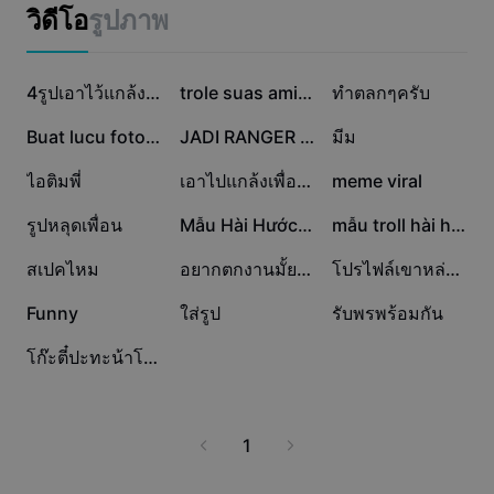
แม่แบบธุรกิจ
วิดีโอ
รูปภาพ
การตลาด
ศูนย์ความเชื่อถือ
ข้อความและเสียง
ไลฟ์สไตล์และวล็อก
709.7K
597.6K
386.9K
แม่แบบอุตสาหกรรม
ศูนย์ช่วยเหลือ
4รูปเอาไว้แกล้งเพื่อ
trole suas amigas
ทำตลกๆครับ
คำบรรยายอัตโนมัติ
ดีไซน์แบบปรับแต่งเอง
202K
191.8K
146.4K
Buat lucu foto kamu
JADI RANGER MERAH
มีม
แม่แบบรีแคป
แม่แบบคำบรรยาย
อื่นๆ
ห้องข่าว
143.1K
135.4K
112.1K
ไอติมพี่
เอาไปแกล้งเพื่อน5555
meme viral
การจดจำคำพูด
เกี่ยวกับเงื่อนไขการใช้บริการของ CapCut
82.6K
76.8K
66K
รูปหลุดเพื่อน
Mẫu Hài Hước Độc Lạ
mẫu troll hài hước
ข้อความเป็นคำพูด
แหล่งข้อมูล
Dreamina Seedance 2.0 Launch
36.4K
22.9K
16.3K
สเปคไหม
อยากตกงานมั้ยยยย
โปรไฟล์เขาหล่อมาก
คู่มือแนะนำวิธีการ
เสียงพูดแบบปรับแต่งเอง
14.4K
4.5K
2.1K
Funny
ใส่รูป
รับพรพร้อมกัน
เทรนด์ในตลาด
ปรับปรุงเสียงพูด
6
โก๊ะตี๋ปะทะน้าโย่ง ตลกสด
ตัวเลือกยอดนิยม
ลดเสียงรบกวน
เทรนด์และเคล็ดลับสำหรับแม่แบบ
1
รูปภาพ
อื่นๆ