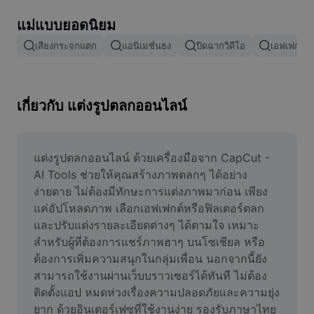
ลบพื้นหลังรูปภาพ
แม่แบบยอดนิยม
ผสานรูปภาพ
เสียงกระจกแตก
แอนิเมชั่นธง
ปิดฉากวิดีโอ
เอฟเฟกต์กา
เครื่องมือปรับปรุงรูปภาพ
ปรับขนาดรูปภาพ
เกี่ยวกับ แต่งรูปตลกออนไลน์
เครื่องมือแก้ไขภาพถ่ายออนไลน์
เครื่องมือสร้างมีม
แต่งรูปตลกออนไลน์ ด้วยเครื่องมือจาก CapCut - 
AI Tools ช่วยให้คุณสร้างภาพตลกๆ ได้อย่าง
AI Text Remover
ง่ายดาย ไม่ต้องมีทักษะการแต่งภาพมาก่อน เพียง
แค่อัปโหลดภาพ เลือกเอฟเฟกต์หรือฟิลเตอร์ตลก 
AI People Remover
และปรับแต่งรายละเอียดต่างๆ ได้ตามใจ เหมาะ
สำหรับผู้ที่ต้องการแชร์ภาพฮาๆ บนโซเชียล หรือ
AI Inpainting
ต้องการเพิ่มความสนุกในกลุ่มเพื่อน นอกจากนี้ยัง
Face Cutout
สามารถใช้งานผ่านเว็บบราวเซอร์ได้ทันที ไม่ต้อง
ติดตั้งแอป หมดห่วงเรื่องความปลอดภัยและความยุ่ง
ยาก ด้วยอินเตอร์เฟซที่ใช้งานง่าย รองรับภาษาไทย