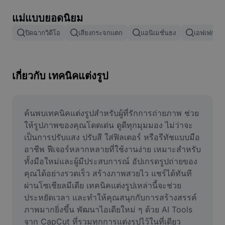
ลบพื้นหลังรูปภาพ
แม่แบบยอดนิยม
ผสานรูปภาพ
ปิดฉากวิดีโอ
เสียงกระจกแตก
แอนิเมชั่นธง
เอฟเฟกต์กา
เครื่องมือปรับปรุงรูปภาพ
ปรับขนาดรูปภาพ
เกี่ยวกับ เทคนิคแต่งรูป
เครื่องมือแก้ไขภาพถ่ายออนไลน์
เครื่องมือสร้างมีม
ค้นพบเทคนิคแต่งรูปสำหรับผู้ที่รักการถ่ายภาพ ช่วย
ให้รูปภาพของคุณโดดเด่น ดูดีทุกมุมมอง ไม่ว่าจะ
AI Text Remover
เป็นการปรับแสง ปรับสี ใส่ฟิลเตอร์ หรือรีทัชแบบมือ
อาชีพ ฟีเจอร์หลากหลายที่ใช้งานง่าย เหมาะสำหรับ
AI People Remover
ทั้งมือใหม่และผู้มีประสบการณ์ อัปเกรดรูปถ่ายของ
คุณได้อย่างรวดเร็ว สร้างภาพสวยไว แชร์ได้ทันที
AI Inpainting
ผ่านโซเชียลมีเดีย เทคนิคแต่งรูปเหล่านี้จะช่วย
Face Cutout
ประหยัดเวลา และทำให้คุณสนุกกับการสร้างสรรค์
ภาพมากยิ่งขึ้น พัฒนาไอเดียใหม่ ๆ ด้วย AI Tools 
จาก CapCut ที่รวมทุกการแต่งรูปไว้ในที่เดียว 