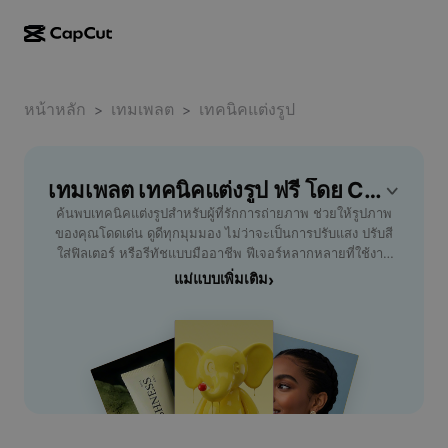
การสร้างผลงานด้วย AI
ฟีเจอร์
เกี่ยวกับ
CapCut บนเดสก์ท็อป
หน้าหลัก
แม่แบบโซเชียลมีเดีย
เทมเพลต
เทคนิคแต่งรูป
>
>
การดีไซน์ด้วย AI
เครื่องมือ AI
ชุมชน
CapCut ออนไลน์
แม่แบบเทศกาลวันหยุด
สตูดิโอวิดีโอ
เครื่องมือสร้างและแก้ไขวิดีโอ
เทมเพลต เทคนิคแต่งรูป ฟรี โดย CapCut
CapCut Pad
อื่นๆ
โครงการริเริ่ม
ค้นพบเทคนิคแต่งรูปสำหรับผู้ที่รักการถ่ายภาพ ช่วยให้รูปภาพ
ตัวสร้างวิดีโอ AI
เครื่องมือสร้างและแก้ไขรูปภาพ
CapCut บนมือถือ
ของคุณโดดเด่น ดูดีทุกมุมมอง ไม่ว่าจะเป็นการปรับแสง ปรับสี
พันธมิตร
ใส่ฟิลเตอร์ หรือรีทัชแบบมืออาชีพ ฟีเจอร์หลากหลายที่ใช้งาน
เครื่องมือสร้างรูปภาพ AI
เครื่องมือสร้างและแก้ไขเสียงพูด
Dreamina AI
ง่าย เหมาะสำหรับทั้งมือใหม่และผู้มีประสบการณ์ อัปเกรดรูป
แม่แบบเพิ่มเติม
›
แม่แบบปฏิทิน
โปรแกรมไพโอเนียร์
ถ่ายของคุณได้อย่างรวดเร็ว สร้างภาพสวยไว แชร์ได้ทันทีผ่าน
เครื่องมือปรับปรุงรูปภาพ AI
อื่นๆ
Pippit AI
โซเชียลมีเดีย เทคนิคแต่งรูปเหล่านี้จะช่วยประหยัดเวลา และ
แม่แบบวันครบรอบ
ทำให้คุณสนุกกับการสร้างสรรค์ภาพมากยิ่งขึ้น พัฒนาไอเดีย
โปรแกรมพันธมิตรเพื่อการสร้างสรรค์
Dreamina Seedance 2.5
ใหม่ ๆ ด้วย AI Tools จาก CapCut ที่รวมทุกการแต่งรูปไว้ในที่
เดียว เหมาะสำหรับผู้ที่ต้องการความสะดวก พร้อมผลลัพธ์ที่ให้
โปรแกรม CapCut Creative Campus
กรณีการใช้งาน
Nano Banana Pro
มือโปร เทคโนโลยีอัจฉริยะ ช่วยให้การตกแต่งและแก้ไขภาพ
แม่แบบเอฟเฟกต์
เป็นเรื่องง่ายสำหรับทุกคน
โซเชียลมีเดีย
Gemini Omni
ความช่วยเหลือ