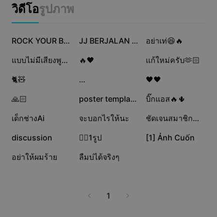
แม่แบบธุรกิจ
วิดีโอ
รูปภาพ
การตลาด
ศูนย์ความเชื่อถือ
ข้อความและเสียง
ไลฟ์สไตล์และวล็อก
585.9K
365K
123.6K
แม่แบบอุตสาหกรรม
ศูนย์ช่วยเหลือ
ROCK YOUR BODY
JJ BERJALAN 9:16
อย่าเท่😆🔥
คำบรรยายอัตโนมัติ
ดีไซน์แบบปรับแต่งเอง
45.8K
41.3K
28.3K
แบบไม่มีเสียงพูดมาแล้วจ๊ะ🫶🏻
🔥🖤
เเก้ใหม่ครับ🫶🏻
แม่แบบรีแคป
แม่แบบคำบรรยาย
อื่นๆ
ห้องข่าว
26.7K
26.7K
14.6K
🐈🧸
…
🖤🖤
การจดจำคำพูด
เกี่ยวกับเงื่อนไขการใช้บริการของ CapCut
13.4K
12.8K
10.7K
🙏🏻
poster template tren
บิ๊กแอส🔥🌵
ข้อความเป็นคำพูด
แหล่งข้อมูล
Dreamina Seedance 2.0 Launch
7.8K
7.5K
3.9K
เด็กช่างAi
จะบอกไรให้นะ
ชัดเจนสมาชิก💯💯
คู่มือแนะนำวิธีการ
เสียงพูดแบบปรับแต่งเอง
3.2K
2.4K
909
discussion
😮‍💨1รูป
[1] Ảnh Cuốn
เทรนด์ในตลาด
ปรับปรุงเสียงพูด
683
13
อย่าให้ผมร้าย
ลืมบ่ได้จริงๆ
ตัวเลือกยอดนิยม
ลดเสียงรบกวน
เทรนด์และเคล็ดลับสำหรับแม่แบบ
1
รูปภาพ
อื่นๆ