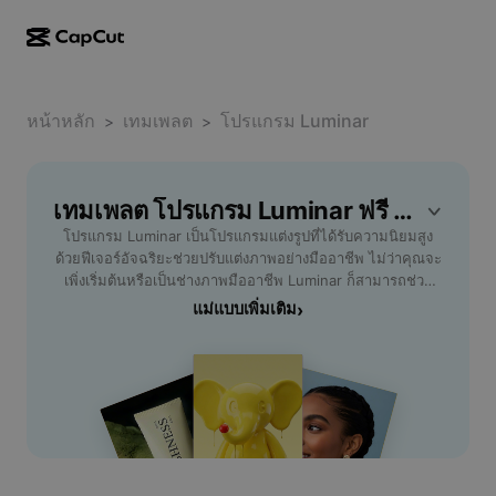
การสร้างผลงานด้วย AI
ฟีเจอร์
เกี่ยวกับ
CapCut บนเดสก์ท็อป
หน้าหลัก
แม่แบบโซเชียลมีเดีย
เทมเพลต
โปรแกรม Luminar
>
>
การดีไซน์ด้วย AI
เครื่องมือ AI
ชุมชน
CapCut ออนไลน์
แม่แบบเทศกาลวันหยุด
สตูดิโอวิดีโอ
เครื่องมือสร้างและแก้ไขวิดีโอ
เทมเพลต โปรแกรม Luminar ฟรี โดย CapCut
CapCut Pad
อื่นๆ
โครงการริเริ่ม
โปรแกรม Luminar เป็นโปรแกรมแต่งรูปที่ได้รับความนิยมสูง
ตัวสร้างวิดีโอ AI
เครื่องมือสร้างและแก้ไขรูปภาพ
CapCut บนมือถือ
ด้วยฟีเจอร์อัจฉริยะช่วยปรับแต่งภาพอย่างมืออาชีพ ไม่ว่าคุณจะ
พันธมิตร
เพิ่งเริ่มต้นหรือเป็นช่างภาพมืออาชีพ Luminar ก็สามารถช่วย
เครื่องมือสร้างรูปภาพ AI
เครื่องมือสร้างและแก้ไขเสียงพูด
Dreamina AI
ให้การรีทัชภาพเป็นเรื่องง่าย ด้วยระบบ AI ที่ปรับแสง สี ความคม
แม่แบบเพิ่มเติม
›
แม่แบบปฏิทิน
โปรแกรมไพโอเนียร์
ชัด และรายละเอียดภาพได้โดยอัตโนมัติ คุณสามารถแปลง
เครื่องมือปรับปรุงรูปภาพ AI
อื่นๆ
Pippit AI
ภาพถ่ายธรรมดาให้โดดเด่นในไม่กี่คลิก นอกจากนี้ยังรองรับ
แม่แบบวันครบรอบ
หลากหลายรูปแบบไฟล์ และมีเทมเพลตให้เลือกใช้งานเพิ่มความ
โปรแกรมพันธมิตรเพื่อการสร้างสรรค์
Dreamina Seedance 2.5
สร้างสรรค์ ไม่ต้องใช้เวลานานกับการเรียนรู้ ก็สามารถสร้างผล
งานที่น่าประทับใจและดูเป็นมืออาชีพได้อย่างง่ายดาย เหมาะ
โปรแกรม CapCut Creative Campus
กรณีการใช้งาน
Nano Banana Pro
สำหรับผู้เริ่มต้น ช่างภาพสายรีทัช หรือผู้ต้องการเครื่องมือแต่งรูป
แม่แบบเอฟเฟกต์
ที่ใช้งานง่ายและหลากหลาย เพื่อเปลี่ยนภาพถ่ายให้สวยงาม
โซเชียลมีเดีย
Gemini Omni
ดึงดูดในทุกโอกาส
ความช่วยเหลือ