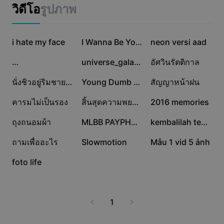
แม่แบบธุรกิจ
วิดีโอ
รูปภาพ
การตลาด
ศูนย์ความเชื่อถือ
ข้อความและเสียง
ไลฟ์สไตล์และวล็อก
230.7K
107.1K
55.2K
แม่แบบอุตสาหกรรม
i hate my face
ศูนย์ช่วยเหลือ
I Wanna Be Your Fav
neon versi aad
คำบรรยายอัตโนมัติ
ดีไซน์แบบปรับแต่งเอง
26.6K
19.1K
17.2K
…
universe_galaxy
อัศวินรัตติกาล
แม่แบบรีแคป
แม่แบบคำบรรยาย
อื่นๆ
ห้องข่าว
14.6K
4.3K
2.8K
นั่งชิวอยู่ริมชายหาด
Young Dumb & Broke
สัญญาหน้าฝน
การจดจำคำพูด
เกี่ยวกับเงื่อนไขการใช้บริการของ CapCut
1.8K
1.2K
1K
คารมไม่เป็นรอง
สิ้นสุดความพยายาม
2016 memories
ข้อความเป็นคำพูด
แหล่งข้อมูล
Dreamina Seedance 2.0 Launch
575
536
476
ถุงถนอมผ้า
MLBB PAYPHONE V2
kembalilah temanku
คู่มือแนะนำวิธีการ
เสียงพูดแบบปรับแต่งเอง
358
11
1
ถามเพื่ออะไร
Slowmotion
Mẫu 1 vid 5 ảnh
เทรนด์ในตลาด
ปรับปรุงเสียงพูด
0
foto life
ตัวเลือกยอดนิยม
ลดเสียงรบกวน
เทรนด์และเคล็ดลับสำหรับแม่แบบ
1
รูปภาพ
อื่นๆ