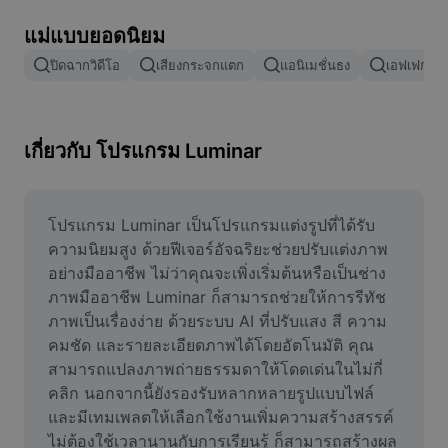
ลบพื้นหลังรูปภาพ
แม่แบบยอดนิยม
ผสานรูปภาพ
ปิดฉากวิดีโอ
เสียงกระจกแตก
แอนิเมชั่นธง
เอฟเฟกต์กา
เครื่องมือปรับปรุงรูปภาพ
ปรับขนาดรูปภาพ
เกี่ยวกับ โปรแกรม Luminar
เครื่องมือแก้ไขภาพถ่ายออนไลน์
เครื่องมือสร้างมีม
โปรแกรม Luminar เป็นโปรแกรมแต่งรูปที่ได้รับ
ความนิยมสูง ด้วยฟีเจอร์อัจฉริยะช่วยปรับแต่งภาพ
AI Text Remover
อย่างมืออาชีพ ไม่ว่าคุณจะเพิ่งเริ่มต้นหรือเป็นช่าง
ภาพมืออาชีพ Luminar ก็สามารถช่วยให้การรีทัช
AI People Remover
ภาพเป็นเรื่องง่าย ด้วยระบบ AI ที่ปรับแสง สี ความ
คมชัด และรายละเอียดภาพได้โดยอัตโนมัติ คุณ
AI Inpainting
สามารถแปลงภาพถ่ายธรรมดาให้โดดเด่นในไม่กี่
Face Cutout
คลิก นอกจากนี้ยังรองรับหลากหลายรูปแบบไฟล์ 
และมีเทมเพลตให้เลือกใช้งานเพิ่มความสร้างสรรค์ 
ไม่ต้องใช้เวลานานกับการเรียนรู้ ก็สามารถสร้างผล