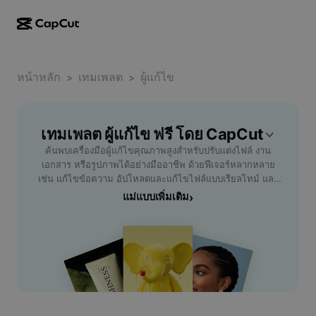
การสร้างผลงานด้วย AI
ฟีเจอร์
เกี่ยวกับ
CapCut บนเดสก์ท็อป
หน้าหลัก
แม่แบบโซเชียลมีเดีย
เทมเพลต
ผู้แก้ไข
>
>
การดีไซน์ด้วย AI
เครื่องมือ AI
ชุมชน
CapCut ออนไลน์
แม่แบบเทศกาลวันหยุด
สตูดิโอวิดีโอ
เครื่องมือสร้างและแก้ไขวิดีโอ
เทมเพลต ผู้แก้ไข ฟรี โดย CapCut
CapCut Pad
อื่นๆ
โครงการริเริ่ม
ค้นพบเครื่องมือผู้แก้ไขคุณภาพสูงสำหรับปรับแต่งไฟล์ งาน
ตัวสร้างวิดีโอ AI
เครื่องมือสร้างและแก้ไขรูปภาพ
CapCut บนมือถือ
เอกสาร หรือรูปภาพได้อย่างมืออาชีพ ด้วยฟีเจอร์หลากหลาย
พันธมิตร
เช่น แก้ไขข้อความ อัปโหลดและแก้ไขไฟล์แบบเรียลไทม์ และ
เครื่องมือสร้างรูปภาพ AI
เครื่องมือสร้างและแก้ไขเสียงพูด
Dreamina AI
การจัดรูปแบบที่ง่ายดาย เหมาะสำหรับนักเรียน พนักงานออฟฟิศ
แม่แบบเพิ่มเติม
›
แม่แบบปฏิทิน
โปรแกรมไพโอเนียร์
หรือทุกคนที่ต้องการเพิ่มประสิทธิภาพการทำงาน ด้วย CapCut
เครื่องมือปรับปรุงรูปภาพ AI
อื่นๆ
Pippit AI
- AI Tools คุณจะประหยัดเวลาและได้ผลลัพธ์ที่แม่นยำ ไม่ว่า
แม่แบบวันครบรอบ
คุณจะต้องการแก้ไขเอกสาร เพิ่มลูกเล่นในรูปภาพ หรือจัดการ
โปรแกรมพันธมิตรเพื่อการสร้างสรรค์
Dreamina Seedance 2.5
ไฟล์อย่างรวดเร็ว ผู้แก้ไขของเราจะช่วยให้การทำงานราบรื่น
และง่ายขึ้น ตอบโจทย์ทุกงานที่ต้องการความเรียบร้อยและ
โปรแกรม CapCut Creative Campus
กรณีการใช้งาน
Nano Banana Pro
แม่นยำ ลองใช้งานฟีเจอร์ใหม่ล่าสุดเพื่อยกระดับงานของคุณวัน
แม่แบบเอฟเฟกต์
นี้ พร้อมรับประสบการณ์แก้ไขที่ปลอดภัยและน่าเชื่อถือจากผู้ให้
โซเชียลมีเดีย
Gemini Omni
บริการมืออาชีพ
ความช่วยเหลือ