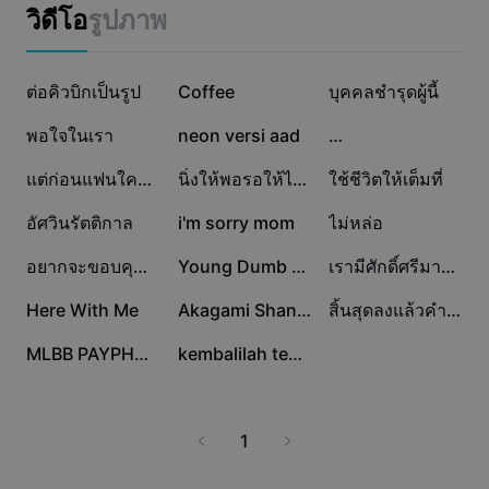
แม่แบบธุรกิจ
วิดีโอ
รูปภาพ
การตลาด
ศูนย์ความเชื่อถือ
ข้อความและเสียง
ไลฟ์สไตล์และวล็อก
623.5K
126.5K
87.3K
แม่แบบอุตสาหกรรม
ต่อคิวบิกเป็นรูป
ศูนย์ช่วยเหลือ
Coffee
บุคคลชำรุดผู้นี้
คำบรรยายอัตโนมัติ
ดีไซน์แบบปรับแต่งเอง
75.5K
55.2K
26.6K
พอใจในเรา
neon versi aad
…
แม่แบบรีแคป
แม่แบบคำบรรยาย
อื่นๆ
ห้องข่าว
26.1K
17.5K
16.1K
แต่ก่อนแฟนใครไม่รู้
นิ่งให้พอรอให้ได้ - N2J
ใช้ชีวิตให้เต็มที่
การจดจำคำพูด
เกี่ยวกับเงื่อนไขการใช้บริการของ CapCut
13.9K
7K
6.9K
อัศวินรัตติกาล​
i'm sorry mom
ไม่หล่อ
ข้อความเป็นคำพูด
แหล่งข้อมูล
Dreamina Seedance 2.0 Launch
5.6K
4.3K
3.2K
อยากจะขอบคุณ🫠⭐️
Young Dumb & Broke
เรามีศักดิ์ศรีมากพอ
คู่มือแนะนำวิธีการ
เสียงพูดแบบปรับแต่งเอง
2.2K
1.2K
841
Here With Me
Akagami Shanks
สิ้นสุดลงแล้วคำว่าเรา
เทรนด์ในตลาด
ปรับปรุงเสียงพูด
536
476
MLBB PAYPHONE V2
kembalilah temanku
ตัวเลือกยอดนิยม
ลดเสียงรบกวน
เทรนด์และเคล็ดลับสำหรับแม่แบบ
1
รูปภาพ
อื่นๆ