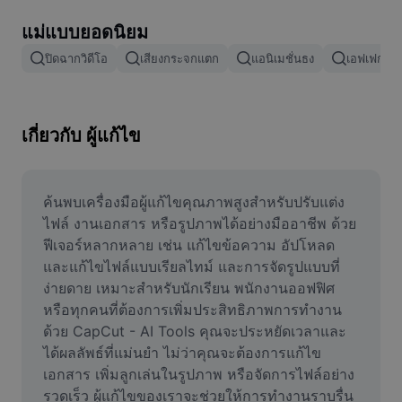
ลบพื้นหลังรูปภาพ
แม่แบบยอดนิยม
ผสานรูปภาพ
ปิดฉากวิดีโอ
เสียงกระจกแตก
แอนิเมชั่นธง
เอฟเฟกต์กา
เครื่องมือปรับปรุงรูปภาพ
ปรับขนาดรูปภาพ
เกี่ยวกับ ผู้แก้ไข
เครื่องมือแก้ไขภาพถ่ายออนไลน์
เครื่องมือสร้างมีม
ค้นพบเครื่องมือผู้แก้ไขคุณภาพสูงสำหรับปรับแต่ง
ไฟล์ งานเอกสาร หรือรูปภาพได้อย่างมืออาชีพ ด้วย
AI Text Remover
ฟีเจอร์หลากหลาย เช่น แก้ไขข้อความ อัปโหลด
และแก้ไขไฟล์แบบเรียลไทม์ และการจัดรูปแบบที่
AI People Remover
ง่ายดาย เหมาะสำหรับนักเรียน พนักงานออฟฟิศ 
หรือทุกคนที่ต้องการเพิ่มประสิทธิภาพการทำงาน 
AI Inpainting
ด้วย CapCut - AI Tools คุณจะประหยัดเวลาและ
Face Cutout
ได้ผลลัพธ์ที่แม่นยำ ไม่ว่าคุณจะต้องการแก้ไข
เอกสาร เพิ่มลูกเล่นในรูปภาพ หรือจัดการไฟล์อย่าง
รวดเร็ว ผู้แก้ไขของเราจะช่วยให้การทำงานราบรื่น