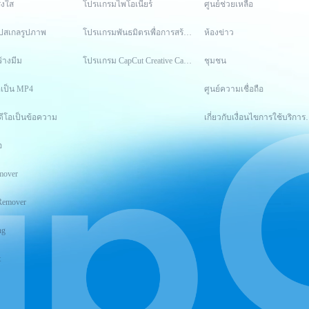
่งใส
โปรแกรมไพโอเนียร์
ศูนย์ช่วยเหลือ
อัปสเกลรูปภาพ
โปรแกรมพันธมิตรเพื่อการสร้างสรรค์
ห้องข่าว
ร้างมีม
โปรแกรม CapCut Creative Campus
ชุมชน
อเป็น MP4
ศูนย์ความเชื่อถือ
ดีโอเป็นข้อความ
เกี่ยวกับเงื่อนไ
อ
mover
Remover
ng
t