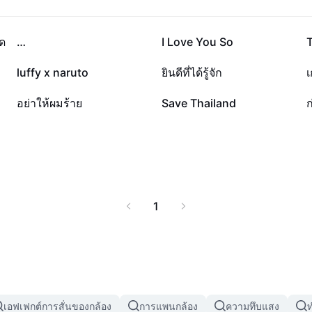
26.3K
19.9K
าด
…
I Love You So
T
2.3K
1.3K
luffy x naruto
ยินดีที่ได้รู้จัก
เ
683
647
อย่าให้ผมร้าย
Save Thailand
ก
1
เอฟเฟกต์การสั่นของกล้อง
การแพนกล้อง
ความทึบแสง
ท