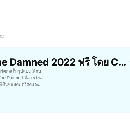
22
เทมเพลต การแสดงสด The Damned 2022 ฟรี โดย CapCut
ตสดเต็มรูปแบบให้กับ
The Damned ที่มาพร้อม
้ที่ชื่นชอบดนตรีสดและ
แฟนเพลงรุ่นเก่าหรือใหม่
ลาพิเศษจากทัวร์ปี 2022
เสนอที่น่าประทับใจของ
ฟนคลับโดยเฉพาะ
บการณ์ความบันเทิง
ป็นส่วนหนึ่งกับ