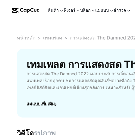
สินค้า
ฟีเจอร์
บล็อก
แม่แบบ
สำรวจ
หน้าหลัก
เทมเพลต
การแสดงสด The Damned 20
>
>
การแสดงสด The Damned 2022 มอบประสบการณ์คอนเสิร์
แฟนเพลงร็อกทุกคน ชมการแสดงสดสุดมันส์ของวงชื่อดัง 
เพลย์ลิสต์ฮิตและเอฟเฟกต์เสียงสุดอลังการ เหมาะสำหรับผู
ต้องการสัมผัสบรรยากาศคอนเสิร์ตเสมือนจริง ไม่ว่าจะเป็น
สามารถติดตามรายละเอียดไลน์อัพ เพลงไฮไลท์ และช่วงเว
แม่แบบเพิ่มเติม
›
ได้อย่างครบถ้วน เพลิดเพลินไปกับเสน่ห์บนเวทีและการนำ
The Damned พร้อมข่าวสารอัปเดตและกิจกรรมสำหรับแ
คอนเสิร์ตนี้ตอบโจทย์คนรักเพลงร็อกและผู้ที่มองหาประส
คุณภาพ ทั้งทางออนไลน์และออฟไลน์ อย่าพลาดโอกาสร่วมเ
วิดีโอ
รูปภาพ