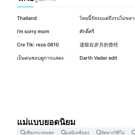
ประสบการณ์การแสดงสดสุดตื่นเต้นนี้
31.1K
30.2K
Thailand
ไทยนี้รัสงบแต่ถึงรบไ่ม่ขล
6.9K
5.1K
i'm sorry mom
ศักดิ์ศรี
900
889
Cre Tik: reze.0610
遗留在岁月的曾经
408
353
เป็นคนชอบดูการแสดง
Darth Vader edit
แม่แบบยอดนิยม
เสียงกระจกแตก
แอนิเมชั่นธง
ปิดฉากวิดีโอ