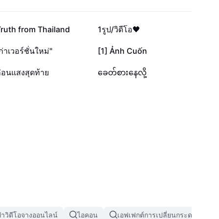
10.2K
9.4K
ruth from Thailand
1รูป/วิดีโอ🖤
913
909
ก่าเวอร์ชั่นใหม่"
[1] Ảnh Cuốn
634
436
่อนแสงสุดท้าย
ခေတ်စားနေလို့
ำวิดีโอจางออนไลน์
ไอคอน
เอฟเฟกต์การเปลี่ยนกระดาษ