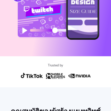
แม่แบบธุรกิจ
ความช่วยเหลือ
การตลาด
ศูนย์ความเชื่อถือ
ข้อความและเสียง
ไลฟ์สไตล์และวล็อก
แม่แบบอุตสาหกรรม
ศูนย์ช่วยเหลือ
คำบรรยายอัตโนมัติ
ดีไซน์แบบปรับแต่งเอง
แม่แบบรีแคป
แม่แบบคำบรรยาย
อื่นๆ
ห้องข่าว
การจดจำคำพูด
เกี่ยวกับเงื่อนไขการใช้บริการของ CapCut
ข้อความเป็นคำพูด
แหล่งข้อมูล
Dreamina Seedance 2.0 Launch
คู่มือแนะนำวิธีการ
เสียงพูดแบบปรับแต่งเอง
Trusted by
เทรนด์ในตลาด
ปรับปรุงเสียงพูด
ตัวเลือกยอดนิยม
ลดเสียงรบกวน
เปิด CapCut
เทรนด์และเคล็ดลับสำหรับแม่แบบ
รูปภาพ
อื่นๆ