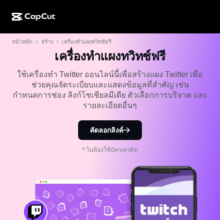
หน้าหลัก
สร้าง
เครื่องทำแผงทวิทช์ฟรี
การสร้างผลงานด้วย AI
ฟีเจอร์
เกี่ยวกับ
CapCut บนเดสก์ท็อป
แม่แบบโซเชียลมีเดีย
เครื่องทำแผงทวิทช์ฟรี
การดีไซน์ด้วย AI
เครื่องมือ AI
ชุมชน
CapCut ออนไลน์
แม่แบบเทศกาลวันหยุด
ใช้เครื่องทำ Twitter ออนไลน์นี้เพื่อสร้างแผง Twitter เพื่อ
ช่วยคุณจัดระเบียบและแสดงข้อมูลที่สำคัญ เช่น
สตูดิโอวิดีโอ
เครื่องมือสร้างและแก้ไขวิดีโอ
CapCut Pad
กำหนดการช่อง ลิงก์โซเชียลมีเดีย ตัวเลือกการบริจาค และ
อื่นๆ
โครงการริเริ่ม
รายละเอียดอื่นๆ
ตัวสร้างวิดีโอ AI
เครื่องมือสร้างและแก้ไขรูปภาพ
CapCut บนมือถือ
พันธมิตร
เครื่องมือสร้างรูปภาพ AI
เครื่องมือสร้างและแก้ไขเสียงพูด
คัดลอกลิงค์
Dreamina AI
แม่แบบปฏิทิน
โปรแกรมไพโอเนียร์
เครื่องมือปรับปรุงรูปภาพ AI
* ไม่ต้องใช้บัตรเครดิต
อื่นๆ
Pippit AI
แม่แบบวันครบรอบ
โปรแกรมพันธมิตรเพื่อการสร้างสรรค์
Dreamina Seedance 2.5
โปรแกรม CapCut Creative Campus
กรณีการใช้งาน
Nano Banana Pro
แม่แบบเอฟเฟกต์
โซเชียลมีเดีย
Gemini Omni