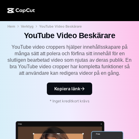
Hem
Verktyg
YouTube Video Beskärare
AI-kreation
Funktioner
Om
CapCut för dator
Mallar för sociala medier
YouTube Video Beskärare
AI-design
AI-verktyg
Community
CapCut på webben
Högtidsmallar
YouTube video croppers hjälper innehållsskapare på
många sätt att polera och förfina sitt innehåll för en
Videostudio
Videoredigerare och -generator
CapCut Pad
slutligen bearbetad video som njutas av deras publik. En
Mer
Initiativ
bra YouTube video cropper har kompletta funktioner så
AI-videogenerator
Bildredigerare och -generator
CapCut i mobilen
att användare kan redigera videor på en gång.
Affiliates
AI-bildgenerator
Röstgenerator och -redigerare
Dreamina AI
Kalendermallar
Kopiera länk
Pionjärsprogram
AI-bildförbättrare
Mer
Pippit-AI
Jubileumsmallar
* Inget kreditkort krävs
Kreativt partnerprogram
Dreamina Seedance 2.5
CapCuts kreativa campus
Användningsfall
Nano Banana Pro
Effektmallar
Sociala medier
Gemini Omni