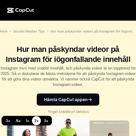
AI-kreation
Funktioner
Om
Hem
Sociala Medier Tips
Hur man påskyndar videor på Instagram för iögonfallande innehåll
CapCut för dator
Mallar för sociala medier
AI-design
AI-verktyg
Community
CapCut på webben
Högtidsmallar
Hur man påskyndar videor på
Videostudio
Videoredigerare och -generator
CapCut Pad
Instagram för iögonfallande innehåll
Mer
Initiativ
AI-videogenerator
Bildredigerare och -generator
Instagram trivs med snabbt innehåll, och påskynda videor är en topptrend för
CapCut i mobilen
2025. Så vi diskuterar de bästa metoderna för att påskynda Instagram-videor
Affiliates
för att göra dina videor utmärkta. Vi nämner också CapCut för att påskynda
AI-bildgenerator
Röstgenerator och -redigerare
Dreamina AI
Instagram-videor.
Kalendermallar
Pionjärsprogram
AI-bildförbättrare
Mer
Pippit-AI
Jubileumsmallar
Hämta CapCut appen
Kreativt partnerprogram
Dreamina Seedance 2.5
*Inget kreditkort behövs
CapCuts kreativa campus
Användningsfall
Nano Banana Pro
Effektmallar
Sociala medier
Gemini Omni