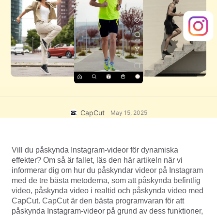
Affärsmallar
Hjälp
Marknadsföring
Förtroendecenter
Text och ljud
Livsstil och vloggar
Branschmallar
Hjälpcenter
Automatiska undertexter
Anpassad design
Sammanfattningsmallar
Undertextmallar
Mer
Nyhetsrum
Taligenkänning
Om CapCuts användningsvillkor
Text till tal
Resurser
CapCut
May 15, 2025
Dreamina Seedance 2.0 Launch
Handledningar
Anpassade röster
Marknadstrender
Förbättra röst
Vill du påskynda Instagram-videor för dynamiska 
effekter? Om så är fallet, läs den här artikeln när vi 
Toppval
Reducera brus
informerar dig om hur du påskyndar videor på Instagram 
med de tre bästa metoderna, som att påskynda befintlig 
Öppna CapCut
Trender och tips för mallar
video, påskynda video i realtid och påskynda video med 
CapCut. CapCut är den bästa programvaran för att 
Bild
påskynda Instagram-videor på grund av dess funktioner, 
Mer