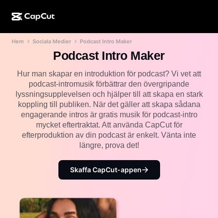
Hem
Sociala Medier
Podcast Intro Maker
AI-kreation
Funktioner
Om
CapCut för dator
Mallar för sociala medier
Podcast Intro Maker
AI-design
AI-verktyg
Community
CapCut på webben
Högtidsmallar
Hur man skapar en introduktion för podcast? Vi vet att
podcast-intromusik förbättrar den övergripande
Videostudio
Videoredigerare och -generator
CapCut Pad
lyssningsupplevelsen och hjälper till att skapa en stark
Mer
Initiativ
koppling till publiken. När det gäller att skapa sådana
AI-videogenerator
Bildredigerare och -generator
CapCut i mobilen
engagerande intros är gratis musik för podcast-intro
Affiliates
mycket eftertraktat. Att använda CapCut för
AI-bildgenerator
Röstgenerator och -redigerare
Dreamina AI
efterproduktion av din podcast är enkelt. Vänta inte
Kalendermallar
Pionjärsprogram
längre, prova det!
AI-bildförbättrare
Mer
Pippit-AI
Jubileumsmallar
Kreativt partnerprogram
Dreamina Seedance 2.5
Skaffa CapCut-appen
CapCuts kreativa campus
Användningsfall
Nano Banana Pro
Effektmallar
Sociala medier
Gemini Omni