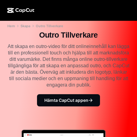
Hem
Skapa
Outro Tillverkare
AI-kreation
Funktioner
Om
CapCut för dator
Mallar för sociala medier
Outro Tillverkare
AI-design
AI-verktyg
Community
CapCut på webben
Högtidsmallar
Att skapa en outro-video för ditt onlineinnehåll kan lägga
till en professionell touch och hjälpa till att marknadsföra
Videostudio
Videoredigerare och -generator
CapCut Pad
ditt varumärke. Det finns många online outro-tillverkare
Mer
Initiativ
tillgängliga för att skapa en anpassad outro, och CapCut
AI-videogenerator
Bildredigerare och -generator
CapCut i mobilen
är den bästa. Överväg att inkludera din logotyp, länkar
Affiliates
till sociala medier och en uppmaning till handling för att
AI-bildgenerator
Röstgenerator och -redigerare
Dreamina AI
engagera din publik.
Kalendermallar
Pionjärsprogram
AI-bildförbättrare
Mer
Pippit-AI
Jubileumsmallar
Hämta CapCut appen
Kreativt partnerprogram
Dreamina Seedance 2.5
CapCuts kreativa campus
Användningsfall
Nano Banana Pro
Effektmallar
Sociala medier
Gemini Omni