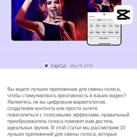
Бизнес-шаблоны
Помощь
Маркетинг
Центр доверия
Текст и звук
Образ жизни и видеоблоги
Шаблоны для отраслей
Справочный центр
Автоматические субтитры
Индивидуальный дизайн
Шаблоны для итогов
Шаблоны субтитров
Еще
Пресс-центр
Распознавание речи
Об Условиях использования CapCut
CapCut
May 16, 2025
Текст в речь
Информационные ресурсы
Dreamina Seedance 2.0 Launch
Пошаговые руководства
Пользовательские голоса
Вы ищете лучшее приложение для смены голоса, 
Тренды рынка
Улучшение голоса
чтобы стимулировать креативность в ваших видео? 
Являетесь ли вы цифровым маркетологом, 
Лучшее
Подавление шума
создателем контента или просто хотите 
повеселиться с голосовыми эффектами, правильный 
Открыть CapCut
Тенденции и советы по использованию шаблонов
преобразователь голоса поможет вам достичь 
идеальных звуков. В этой статье мы рассмотрим 10 
Изображения
Еще
лучших приложений для смены голоса, которые 