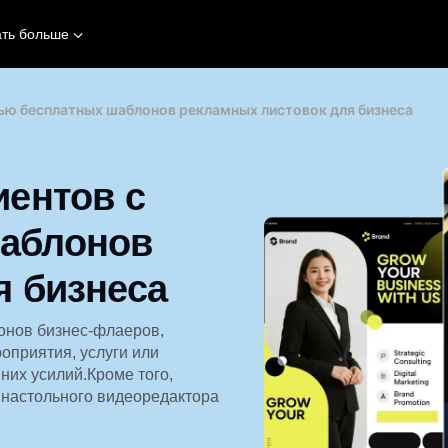
ать больше
ью бесплатных шаблонов рекламных листовок для бизнеса
иентов с
аблонов
я бизнеса
онов бизнес-флаеров,
оприятия, услуги или
их усилий.Кроме того,
настольного видеоредактора