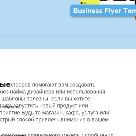
ные
нес-флаеров
помогают вам создавать 
ез найма дизайнера или использования 
 шаблоны полезны, если вы хотите 
жу, запустить новый продукт или 
 текста в
риятие.Будь то магазин, кафе, услуга или 
стрый способ привлечь внимание в вашем 
 с помощью правильного макета и сообщения 