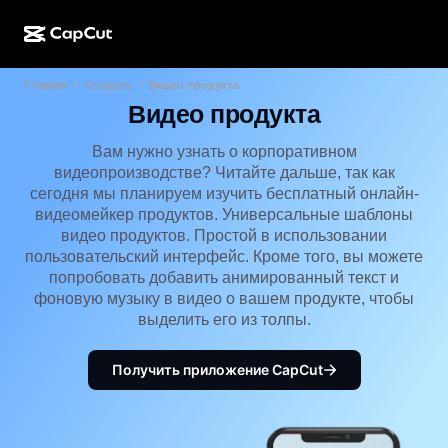
Главная
Создать
Видео продукта
ИИ-генерация
Функции
О компании
CapCut для компьютера
Шаблоны для соцсетей
Видео продукта
ИИ-дизайн
ИИ-инструменты
Сообщество
Веб-версия CapCut
Праздничные шаблоны
Вам нужно узнать о корпоративном
видеопроизводстве? Читайте дальше, так как
Видеостудия
Редактор и генератор видео
CapCut Pad
сегодня мы планируем изучить бесплатный онлайн-
Еще
Инициативы
видеомейкер продуктов. Универсальные шаблоны
ИИ-генератор видео
Редактор и генератор изображений
Мобильная версия CapCut
видео продуктов. Простой в использовании
Партнеры
пользовательский интерфейс. Кроме того, вы можете
ИИ-генератор изображений
Редактор и генератор голоса
Dreamina AI
попробовать добавить анимированный текст и
Шаблоны календарей
Программа первопроходцев
фоновую музыку в видео о вашем продукте, чтобы
Улучшение изображений от ИИ
Еще
Pippit AI
выделить его из толпы.
Шаблоны для годовщин
Программа творческих партнеров
Dreamina Seedance 2.5
Получить приложение CapCut
Креативный кампус CapCut
Варианты использования
Nano Banana Pro
Шаблоны эффектов
Соцсети
Gemini Omni