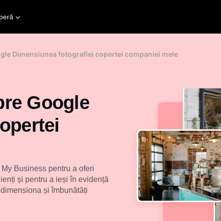
peră
oogle Dimensiunea fotografiei copertei companiei mele
spre Google
opertei
 My Business pentru a oferi
ienți și pentru a ieși în evidență
 redimensiona și îmbunătăți