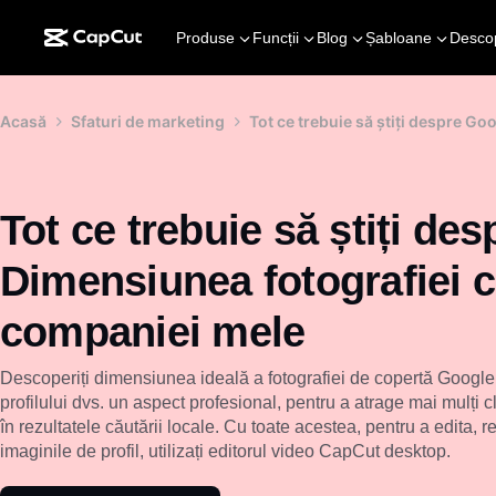
Produse
Funcții
Blog
Șabloane
Desco
Acasă
Sfaturi de marketing
Tot ce trebuie să știți despre G
Tot ce trebuie să știți de
Dimensiunea fotografiei c
companiei mele
Descoperiți dimensiunea ideală a fotografiei de copertă Google
profilului dvs. un aspect profesional, pentru a atrage mai mulți cl
în rezultatele căutării locale. Cu toate acestea, pentru a edita,
imaginile de profil, utilizați editorul video CapCut desktop.