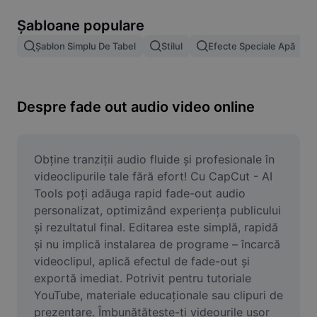
Eliminare fundal imagine
Șabloane populare
Combinare imagini
Șablon Simplu De Tabel
Stilul
Efecte Speciale Apă
Îmbunătățire calitate imagine
Redimensionare imagini
Despre fade out audio video online
Editor foto online
Generator de meme-uri
Obține tranziții audio fluide și profesionale în 
videoclipurile tale fără efort! Cu CapCut - AI 
AI Text Remover
Tools poți adăuga rapid fade-out audio 
personalizat, optimizând experiența publicului 
AI People Remover
și rezultatul final. Editarea este simplă, rapidă 
și nu implică instalarea de programe – încarcă 
AI Inpainting
videoclipul, aplică efectul de fade-out și 
Face Cutout
exportă imediat. Potrivit pentru tutoriale 
YouTube, materiale educaționale sau clipuri de 
prezentare. Îmbunătățește-ți videourile ușor 