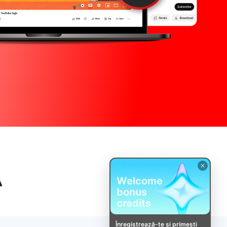
Welcome
bonus
credits
Înregistrează-te și primești