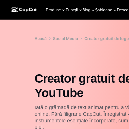
Produse
Funcții
Blog
Șabloane
Desco
Acasă
Social Media
Creator gratuit de log
Creator gratuit d
YouTube
Iată o grămadă de text animat pentru a v
online. Fără filigrane CapCut. Înregistrați
instrumentele esențiale încorporate, cum a
ului.