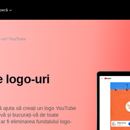
peră
o-uri YouTube
e logo-uri
ă ajuta să creați un logo YouTube
-vă și bucurați-vă de toate
r fi eliminarea fundalului logo-