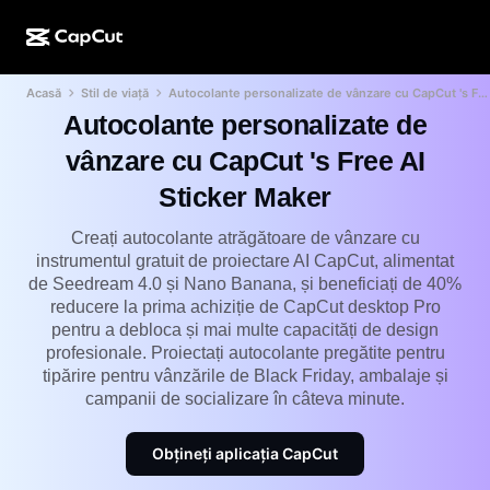
Acasă
Stil de viață
Autocolante personalizate de vânzare cu CapCut 's Free AI Sticker Maker
Creare cu IA
Funcții
Despre
CapCut Desktop
Șabloane pentru rețele sociale
Autocolante personalizate de
Design IA
Instrumente IA
Comunitate
vânzare cu CapCut 's Free AI
CapCut Online
Șabloane de sărbători
Sticker Maker
Video Studio
Generare și editare de videoclipuri
CapCut Pad
Mai multe
Inițiative
Creați autocolante atrăgătoare de vânzare cu
Generarea videoclipurilor cu IA
Generare și editare de imagini
CapCut pentru mobil
instrumentul gratuit de proiectare AI CapCut, alimentat
Afiliați
de Seedream 4.0 și Nano Banana, și beneficiați de 40%
Generarea imaginilor cu IA
Generare și editare de voci
IA Dreamina
Șabloane pentru calendar
reducere la prima achiziție de CapCut desktop Pro
Programul Pioneer
pentru a debloca și mai multe capacități de design
Îmbunătățire imagine IA
Mai multe
Pippit IA
Șabloane pentru aniversări
profesionale. Proiectați autocolante pregătite pentru
Programul de parteneriat pentru creatori
tipărire pentru vânzările de Black Friday, ambalaje și
Dreamina Seedance 2.5
campanii de socializare în câteva minute.
Campusul pentru creatori CapCut
Cazuri de utilizare
Nano Banana Pro
Șabloane pentru efecte
Obțineți aplicația CapCut
Rețele de socializare
Gemini Omni