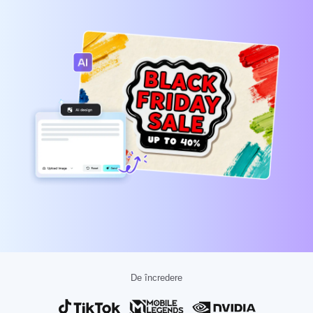
Șabloane pentru afaceri
Ajutor
Marketing
Centrul de autorizare
Text și audio
Stil de viață și vloguri
Șabloane pentru industrii
Centrul de ajutor
Subtitrări automate
Design personalizat
Șabloane retrospective
Șabloane de subtitrări
Mai multe
NewsRoom
Recunoaștere vocală
Despre Condițiile de utilizare a serviciului CapCut
Text transformat în vorbire
Resurse
Dreamina Seedance 2.0 Launch
Ghiduri practice
Voci personalizate
Tendințe actuale
Îmbunătățirea vocii
Favorite
Reducerea zgomotului
Deschide CapCut
Tendințe și sugestii privind șabloanele
De încredere
Imagine
Mai multe