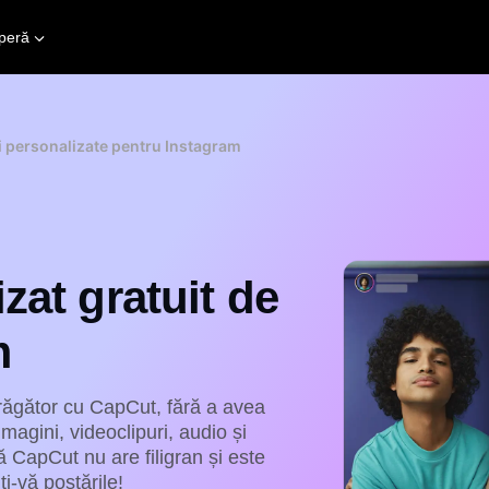
peră
i personalizate pentru Instagram
zat gratuit de
m
trăgător cu CapCut, fără a avea
magini, videoclipuri, audio și
ă CapCut nu are filigran și este
i-vă postările!