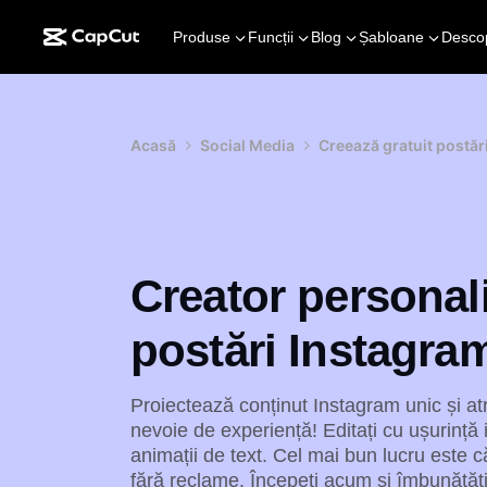
Produse
Funcții
Blog
Șabloane
Desco
Acasă
Social Media
Creează gratuit postăr
Creator personali
postări Instagra
Proiectează conținut Instagram unic și a
nevoie de experiență! Editați cu ușurință i
animații de text. Cel mai bun lucru este c
fără reclame. Începeți acum și îmbunătățiț