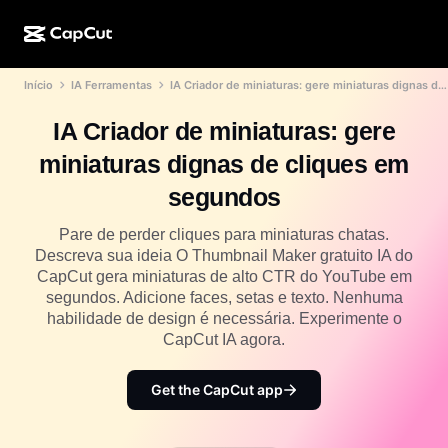
Início
IA Ferramentas
IA Criador de miniaturas: gere miniaturas dignas de cliques em segundos
Criação de IA
Recursos
Sobre
CapCut para desktop
Modelos para mídias sociais
IA Criador de miniaturas: gere
Design de IA
Ferramentas de IA
Comunidade
CapCut online
Modelos de datas especiais
miniaturas dignas de cliques em
Estúdio de vídeo
Editor e gerador de vídeos
CapCut Pad
segundos
Mais
Iniciativas
Gerador de vídeo de IA
Editor e gerador de imagens
CapCut para celular
Pare de perder cliques para miniaturas chatas.
Afiliados
Descreva sua ideia O Thumbnail Maker gratuito IA do
Gerador de imagem de IA
Gerador e editor de voz
Dreamina AI
CapCut gera miniaturas de alto CTR do YouTube em
Modelos de calendário
Programa de pioneiros
segundos. Adicione faces, setas e texto. Nenhuma
Aprimorador de imagens de IA
Mais
Pippit AI
habilidade de design é necessária. Experimente o
Modelos de aniversário
Programa de parceiros criativos
CapCut IA agora.
Dreamina Seedance 2.5
Campus criativo CapCut
Casos de uso
Get the CapCut app
Nano Banana Pro
Modelos de efeitos
Mídias sociais
Gemini Omni