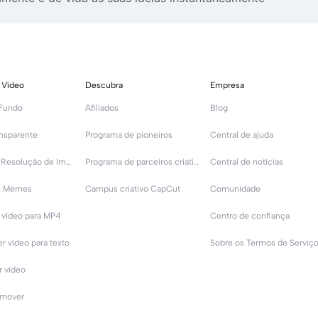
 Vídeo
Descubra
Empresa
Fundo
Afiliados
Blog
nsparente
Programa de pioneiros
Central de ajuda
Aumentar Resolução de Imagem
Programa de parceiros criativos
Central de notícias
de Memes
Campus criativo CapCut
Comunidade
 vídeo para MP4
Centro de confiança
r vídeo para texto
 vídeo
emover