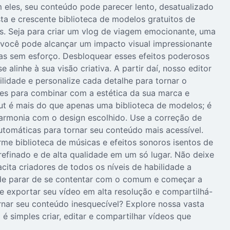
 eles, seu conteúdo pode parecer lento, desatualizado
ta e crescente biblioteca de modelos gratuitos de
os. Seja para criar um vlog de viagem emocionante, uma
, você pode alcançar um impacto visual impressionante
as sem esforço. Desbloquear esses efeitos poderosos
linhe à sua visão criativa. A partir daí, nosso editor
cilidade e personalize cada detalhe para tornar o
res para combinar com a estética da sua marca e
ut é mais do que apenas uma biblioteca de modelos; é
harmonia com o design escolhido. Use a correção de
utomáticas para tornar seu conteúdo mais acessível.
rme biblioteca de músicas e efeitos sonoros isentos de
 refinado e de alta qualidade em um só lugar. Não deixe
ita criadores de todos os níveis de habilidade a
 de parar de se contentar com o comum e começar a
de exportar seu vídeo em alta resolução e compartilhá-
rnar seu conteúdo inesquecível? Explore nossa vasta
simples criar, editar e compartilhar vídeos que