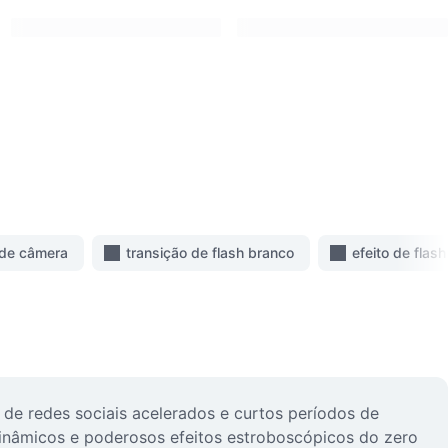
h de câmera
transição de flash branco
efeito de flas
 de redes sociais acelerados e curtos períodos de
dinâmicos e poderosos efeitos estroboscópicos do zero