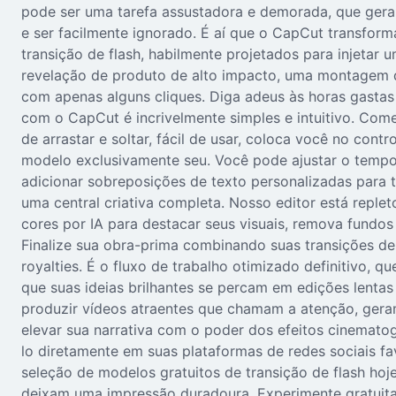
pode ser uma tarefa assustadora e demorada, que geral
e ser facilmente ignorado. É aí que o CapCut transform
transição de flash, habilmente projetados para injetar
revelação de produto de alto impacto, uma montagem de
com apenas alguns cliques. Diga adeus às horas gasta
com o CapCut é incrivelmente simples e intuitivo. Come
de arrastar e soltar, fácil de usar, coloca você no cont
modelo exclusivamente seu. Você pode ajustar o tempo 
adicionar sobreposições de texto personalizadas para 
uma central criativa completa. Nosso editor está repl
cores por IA para destacar seus visuais, remova fundos
Finalize sua obra-prima combinando suas transições de 
royalties. É o fluxo de trabalho otimizado definitivo, 
que suas ideias brilhantes se percam em edições lenta
produzir vídeos atraentes que chamam a atenção, gera
elevar sua narrativa com o poder dos efeitos cinematog
lo diretamente em suas plataformas de redes sociais fa
seleção de modelos gratuitos de transição de flash ho
deixam uma impressão duradoura. Experimente gratuita