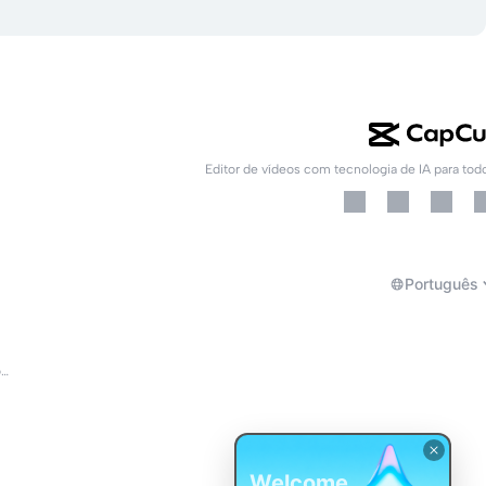
Editor de vídeos com tecnologia de IA para tod
Português
Sobre os Termos de Serviço do CapCut
Welcome