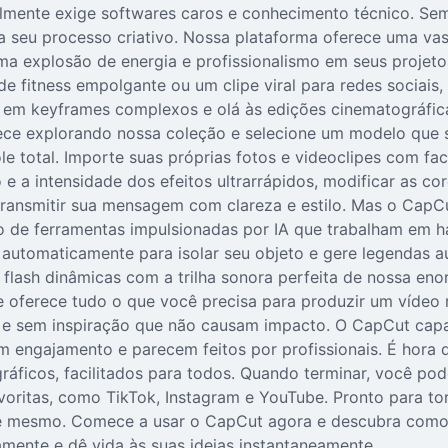
mente exige softwares caros e conhecimento técnico. Sem
a seu processo criativo. Nossa plataforma oferece uma vas
 uma explosão de energia e profissionalismo em seus projet
 fitness empolgante ou um clipe viral para redes sociais
s em keyframes complexos e olá às edições cinematográfic
ce explorando nossa coleção e selecione um modelo que se a
role total. Importe suas próprias fotos e videoclipes com fa
e a intensidade dos efeitos ultrarrápidos, modificar as co
transmitir sua mensagem com clareza e estilo. Mas o CapC
eto de ferramentas impulsionadas por IA que trabalham em 
 automaticamente para isolar seu objeto e gere legendas a
flash dinâmicas com a trilha sonora perfeita de nossa eno
que oferece tudo o que você precisa para produzir um vídeo
s e sem inspiração que não causam impacto. O CapCut capac
m engajamento e parecem feitos por profissionais. É hora
ráficos, facilitados para todos. Quando terminar, você po
voritas, como TikTok, Instagram e YouTube. Pronto para to
je mesmo. Comece a usar o CapCut agora e descubra como é 
mente e dê vida às suas ideias instantaneamente