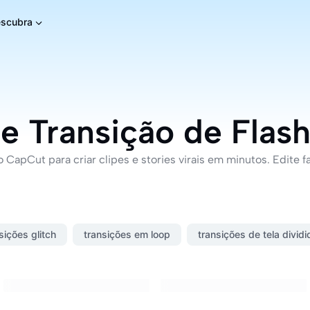
scubra
e Transição de Flas
o CapCut para criar clipes e stories virais em minutos. Edite 
sições glitch
transições em loop
transições de tela dividi