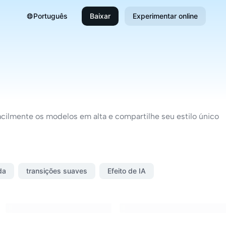
Português
Baixar
Experimentar online
h
facilmente os modelos em alta e compartilhe seu estilo único
da
transições suaves
Efeito de IA