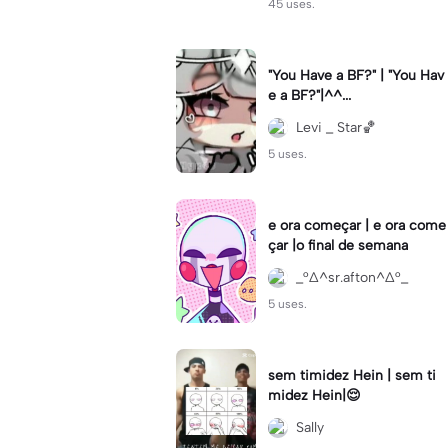
45 uses.
"You Have a BF?" | "You Hav
e a BF?"|^^...
Levi _ Star🏀
5 uses.
e ora começar | e ora come
çar |o final de semana
_°∆^sr.afton^∆°_
5 uses.
sem timidez Hein | sem ti
midez Hein|😌
Sally