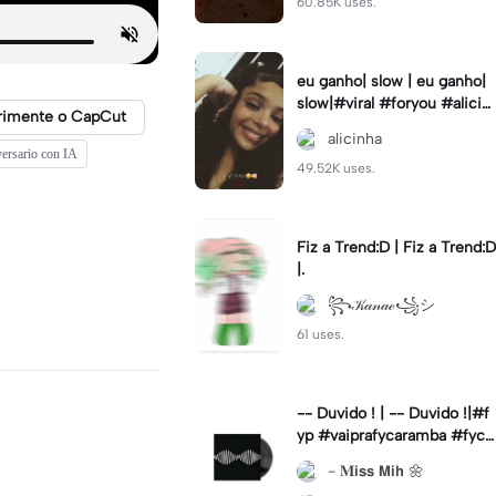
60.85K uses.
eu ganho| slow | eu ganho|
slow|#viral #foryou #alicin
rimente o CapCut
ha #cameralenta #slow
alicinha
iversario con IA
49.52K uses.
Fiz a Trend:D | Fiz a Trend:D
|.
꧂𝒦𝒶𝓃𝒶ℯ꧁シ
61 uses.
-- Duvido ! | -- Duvido !|#f
yp #vaiprafycaramba #fyca
pcut #viral
- 𝐌𝗶𝘀𝘀 𝗠𝗶𝗵 🌼