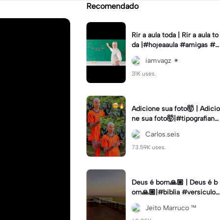
Recomendado
Rir a aula toda | Rir a aula to
da |#hojeaaula #amigas #tr
endtikitok #melhoresamiga
iamvagz ✴︎
s
31K uses.
Adicione sua foto🤯 | Adicio
ne sua foto🤯|#tipografiano
va #status #tipografia
Carlos.seis
73.59K uses.
Deus é bom🙏🏼 | Deus é b
om🙏🏼|#biblia #versiculo
#cristao #agro #tipografia
Jeito Marruco ™️
#fy #fyp