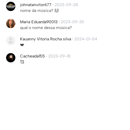
johnatanvitor677
·
2023-09-28
nome da música? 🙌
Maria Eduarda90013
·
2023-09-30
qual o nome dessa música?
Kauanny Vitoria Rocha silva
·
2024-01-04
❤️
Cacheada155
·
2023-09-18
🥰