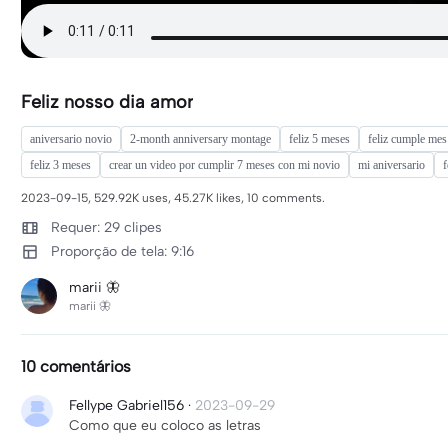
Feliz nosso dia amor
aniversario novio
2-month anniversary montage
feliz 5 meses
feliz cumple me
feliz 3 meses
crear un video por cumplir 7 meses con mi novio
mi aniversario
f
2023-09-15, 529.92K uses, 45.27K likes, 10 comments.
Requer: 29 clipes
Proporção de tela: 9:16
marii 🦋
marii 🦋
10 comentários
Fellype Gabriel156
·
2023-09-29
Como que eu coloco as letras