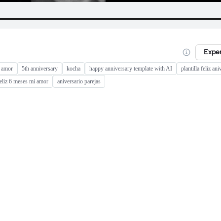
Expe
s amor
5th anniversary
kocha
happy anniversary template with AI
plantilla feliz an
eliz 6 meses mi amor
aniversario parejas