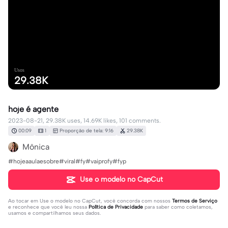
Usos
29.38K
hoje é agente
2023-08-21, 29.38K uses, 14.69K likes, 101 comments.
00:09
1
Proporção de tela: 9:16
29.38K
Mônica
#hojeaaulaesobre#viral#fy#vaiprofy#fyp
Use o modelo no CapCut
Ao tocar em
Use o modelo no CapCut
, você concorda com nossos
Termos de Serviço
e reconhece que você leu nossa
Política de Privacidade
para saber como coletamos,
usamos e compartilhamos seus dados.