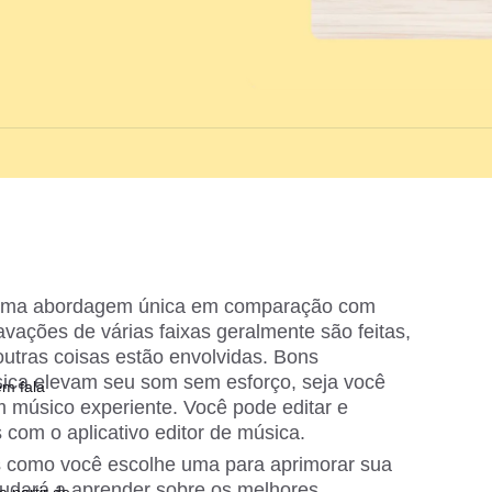
 uma abordagem única em comparação com 
vações de várias faixas geralmente são feitas, 
tras coisas estão envolvidas. Bons 
sica elevam seu som sem esforço, seja você 
em fala
 músico experiente. Você pode editar e 
com o aplicativo editor de música.
 como você escolhe uma para aprimorar sua 
judará a aprender sobre os melhores 