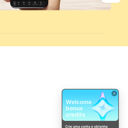
Welcome
bonus
credits
Crie uma conta e obtenha