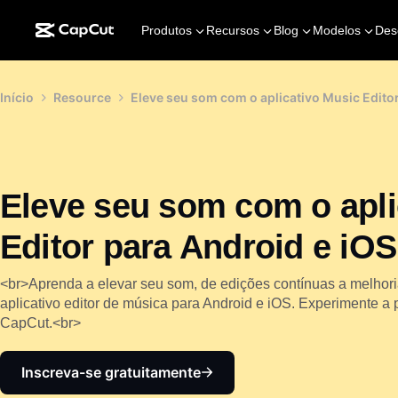
Produtos
Recursos
Blog
Modelos
Des
Início
Resource
Eleve seu som com o aplicativo Music Editor
Eleve seu som com o apli
Editor para Android e iOS
<br>Aprenda a elevar seu som, de edições contínuas a melhoria
aplicativo editor de música para Android e iOS. Experimente a
CapCut.<br>
Inscreva-se gratuitamente