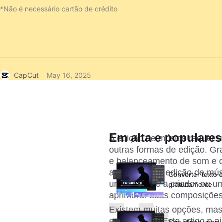
*Não é necessário cartão de crédito
CapCut
May 16, 2025
Em alta e populares
A edição de música requer
outras formas de edição. Gra
e balanceamento de som e ou
aplicativos de edição de mú
Converter texto 
um aspirante a criador ou um
gratuitamente
aprimorar suas composições 
Existem muitas opções, mas
experiência? Este artigo o a