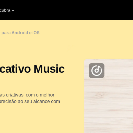
cubra
 para Android e iOS
cativo Music
s criativas, com o melhor
 precisão ao seu alcance com