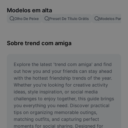
Remover plano de fundo de imagem
Modelos em alta
Mesclar imagens
Olho De Peixe
Preset De Título Grátis
Modelos Para Ef
Melhorar Imagem
Redimensionar Imagem
Sobre trend com amiga
Editar Imagem Online
Criador de Memes
Explore the latest 'trend com amiga' and find 
out how you and your friends can stay ahead 
AI Text Remover
with the hottest friendship trends of the year. 
Whether you're looking for creative activity 
AI People Remover
ideas, style inspiration, or social media 
challenges to enjoy together, this guide brings 
AI Inpainting
you everything you need. Discover practical 
Face Cutout
tips on organizing memorable outings, 
matching outfits, and capturing perfect 
moments for social sharing. Designed for 