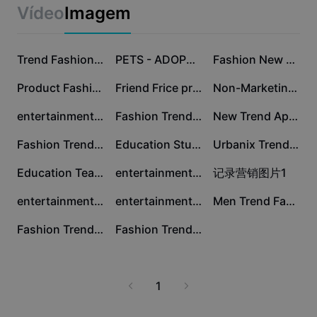
Modelos para negócios
to a new level with innovative ideas tailored for amigas
Vídeo
Imagem
Marketing
everywhere!
Centro de confiança
Texto e Áudio
Estilo de vida e vlogs
Modelos para setores
Central de ajuda
Trend Fashion Promotion
PETS - ADOPT A NEW FRIEND
Fashion New Trend 2023
Legendas automáticas
Design personalizado
Product Fashion Promotion Trend
Friend Frice promo Instagram post
Non-Marketing Photo Collage Best Friend
Modelos de retrospectiva
Modelos de legenda
Mais
Central de notícias
entertainment live streaming activity trend
Fashion Trend Product TikTok Post
New Trend Apparel Promotion Instagram Post
Reconhecimento de fala
Sobre os Termos de Serviço do CapCut
Fashion Trend Urban Instagram Post
Education Study abroad Display trend
Urbanix Trend Promotion Instagram Post
Texto em fala
Recursos
Dreamina Seedance 2.0 Launch
Education Teacher team introduction trend
entertainment music album Promotion trend
记录营销图片1
Guias práticos
Vozes personalizadas
entertainment internet games contrast trend
entertainment online music Promotion trend
Men Trend Fashion Instagram Feed
Tendências do mercado
Aprimorar voz
Fashion Trend Fashion Industry Twitter Post
Fashion Trend display Instagram Post
Principais escolhas
Redução de ruído
Tendências e dicas de modelos
1
Imagem
Mais