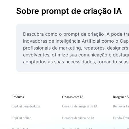
Sobre prompt de criação IA
Descubra como o prompt de criação IA pode tran
inovadoras de Inteligência Artificial como o Ca
profissionais de marketing, redatores, designe
envolventes, otimize sua comunicação e destaque
adaptados às suas necessidades, tornando suas 
Produtos
Criação com IA
Imagem e V
CapCut para desktop
Gerador de imagem de IA
Remover F
CapCut online
Gerador de vídeo de IA
Fundo Tran