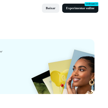
seedream5.0
Baixar
Experimentar online