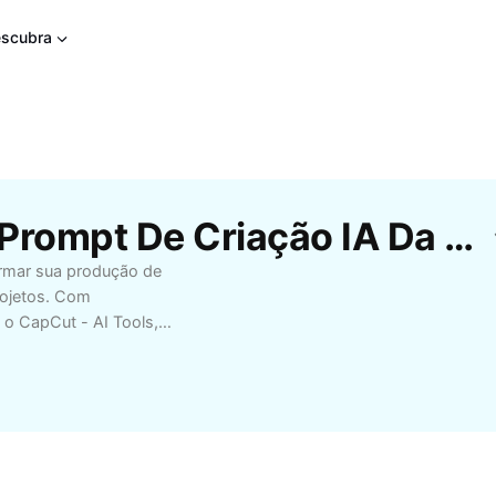
scubra
Modelos Gratuitos De Prompt De Criação IA Da CapCut
rmar sua produção de
projetos. Com
o o CapCut - AI Tools,
e economiza tempo.
igners e
. Experimente prompts
a comunicação e
de e eficiência para
cessidades, tornando