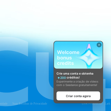
mos de Serviço do CapCut
Welcome
bonus
credits
Crie uma conta e obtenha
créditos!
200
Experimente a criação de vídeos
com o Seedance gratuitamente!
Criar conta agora
Link Products:
nidade
Suas Escolhas de Privacidade
Lark