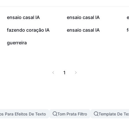
63,6 mil
49,9 mil
ensaio casal IA
ensaio casal IA
e
16,6 mil
9,3 mil
fazendo coração IA
ensaio casal IA
f
16
guerreira
1
s Para Efeitos De Texto
Tom Prata Filtro
Template De Te