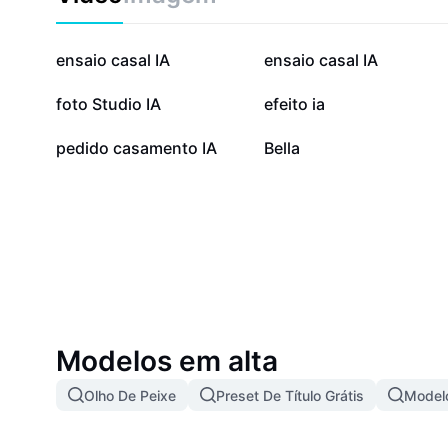
suas ideias realidade em poucos cliques.
239,9 mil
91,5 mil
ensaio casal IA
ensaio casal IA
26,7 mil
26,3 mil
foto Studio IA
efeito ia
6,5 mil
90
pedido casamento IA
Bella
Modelos em alta
Olho De Peixe
Preset De Título Grátis
Modelo