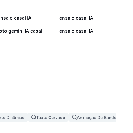
33,1 mil
32,4 mil
nsaio casal IA
ensaio casal IA
7,5 mil
6,8 mil
oto gemini IA casal
ensaio casal IA
xto Dinâmico
Texto Curvado
Animação De Bandeira