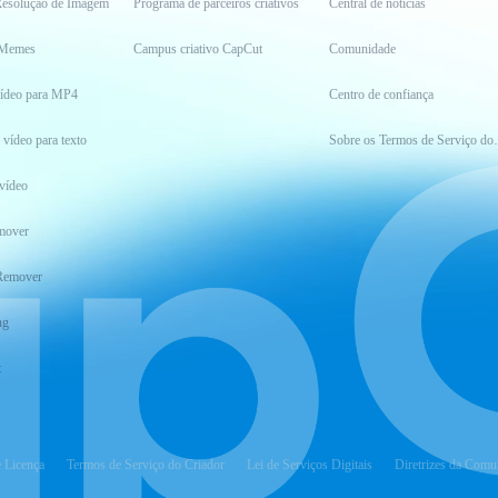
esolução de Imagem
Programa de parceiros criativos
Central de notícias
 Memes
Campus criativo CapCut
Comunidade
vídeo para MP4
Centro de confiança
 vídeo para texto
Sobre os Ter
vídeo
mover
Remover
ng
t
e Licença
Termos de Serviço do Criador
Lei de Serviços Digitais
Diretrizes da Comu