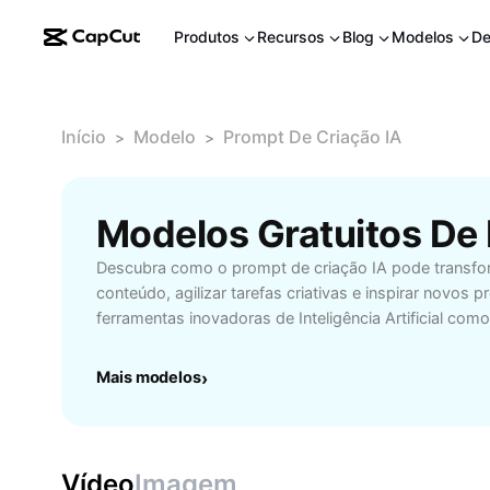
Produtos
Recursos
Blog
Modelos
De
Início
Modelo
Prompt De Criação IA
>
>
Descubra como o prompt de criação IA pode transfo
conteúdo, agilizar tarefas criativas e inspirar novos 
ferramentas inovadoras de Inteligência Artificial com
você automatiza processos, aumenta a criatividade 
Ideal para profissionais de marketing, redatores, des
Mais modelos
›
empreendedores que procuram qualidade e inovação
personalizados, gere textos envolventes, otimize su
destaque-se no mercado digital. Aproveite a praticida
criar conteúdos impactantes e adaptados às suas ne
Vídeo
Imagem