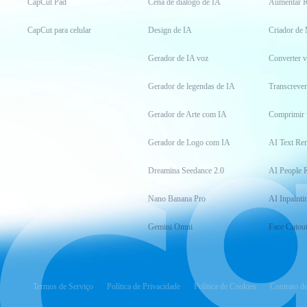
CapCut Pad
Cena de diálogo de IA
Aumentar R
CapCut para celular
Design de IA
Criador de
Gerador de IA voz
Converter 
Gerador de legendas de IA
Transcrever
Gerador de Arte com IA
Comprimir 
Gerador de Logo com IA
AI Text Re
Dreamina Seedance 2.0
AI People 
Nano Banana Pro
AI Inpainti
Gemini Omni
Face Cutou
Termos de Serviço
Política de Privacidade
Política de Cookies
Contrato d