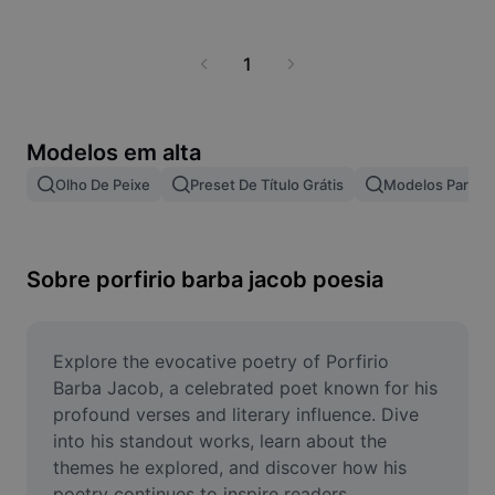
Modelos para negócios
Marketing
Centro de confiança
Texto e Áudio
1
Estilo de vida e vlogs
Modelos para setores
Central de ajuda
Legendas automáticas
Design personalizado
Modelos de retrospectiva
Modelos em alta
Modelos de legenda
Mais
Central de notícias
Olho De Peixe
Preset De Título Grátis
Modelos Para Ef
Reconhecimento de fala
Sobre os Termos de Serviço do CapCut
Texto em fala
Recursos
Dreamina Seedance 2.0 Launch
Sobre porfirio barba jacob poesia
Guias práticos
Vozes personalizadas
Tendências do mercado
Aprimorar voz
Explore the evocative poetry of Porfirio 
Principais escolhas
Redução de ruído
Barba Jacob, a celebrated poet known for his 
profound verses and literary influence. Dive 
Tendências e dicas de modelos
into his standout works, learn about the 
Imagem
themes he explored, and discover how his 
Mais
poetry continues to inspire readers 