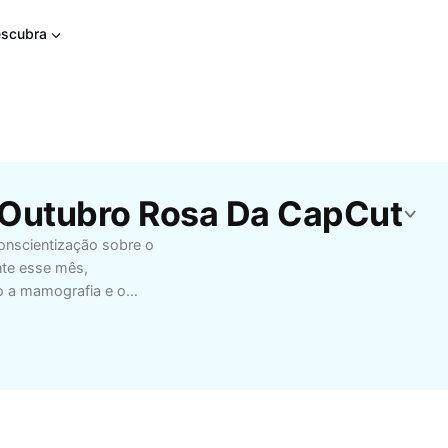
scubra
 Outubro Rosa Da CapCut
nscientização sobre o
nte esse mês,
o a mamografia e o
a doença. Diversas
ajar a comunidade,
Outubro Rosa é
conhecimento, seja
indo a campanhas em
is fatores de risco,