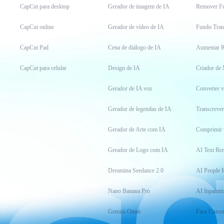
CapCut para desktop
Gerador de imagem de IA
Remover F
CapCut online
Gerador de vídeo de IA
Fundo Tran
CapCut Pad
Cena de diálogo de IA
Aumentar R
CapCut para celular
Design de IA
Criador de
Gerador de IA voz
Converter 
Gerador de legendas de IA
Transcrever
Gerador de Arte com IA
Comprimir 
Gerador de Logo com IA
AI Text Re
Dreamina Seedance 2.0
AI People 
Nano Banana Pro
AI Inpainti
Gemini Omni
Face Cutou