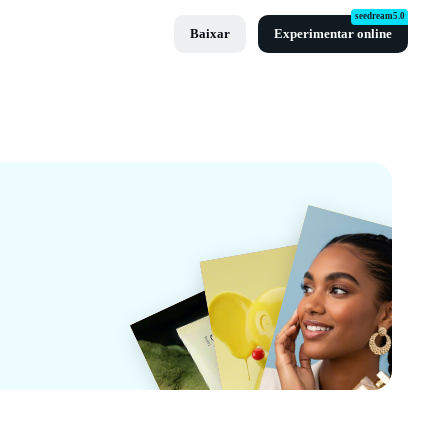
seedream5.0
Baixar
Experimentar online