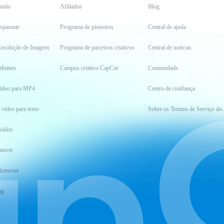
undo
Afiliados
Blog
sparente
Programa de pioneiros
Central de ajuda
esolução de Imagem
Programa de parceiros criativos
Central de notícias
 Memes
Campus criativo CapCut
Comunidade
vídeo para MP4
Centro de confiança
 vídeo para texto
Sobre os Ter
vídeo
mover
Remover
ng
t