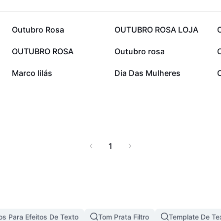
ssível buscar
ra a redução da
solidária. Não perca a
23,9 mil
11,4 mil
Outubro Rosa
OUTUBRO ROSA LOJA
rme-se, previna-se e
o à causa.
3,6 mil
1,9 mil
OUTUBRO ROSA
Outubro rosa
801
783
Marco lilás
Dia Das Mulheres
1
s Para Efeitos De Texto
Tom Prata Filtro
Template De Te