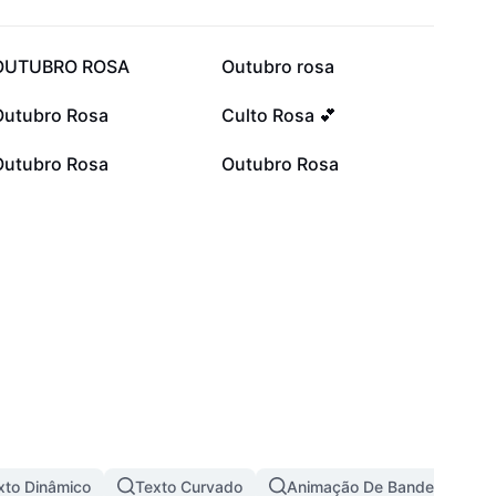
10,1 mil
8,8 mil
OUTUBRO ROSA
Outubro rosa
1,6 mil
1,4 mil
Outubro Rosa
Culto Rosa 💕
715
539
Outubro Rosa
Outubro Rosa
xto Dinâmico
Texto Curvado
Animação De Bandeira