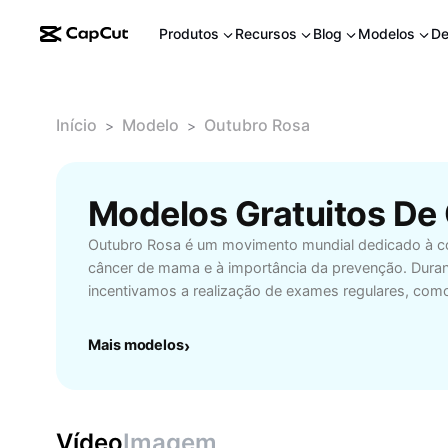
Produtos
Recursos
Blog
Modelos
De
Início
Modelo
Outubro Rosa
>
>
Modelos Gratuitos De
Outubro Rosa é um movimento mundial dedicado à co
câncer de mama e à importância da prevenção. Dura
incentivamos a realização de exames regulares, com
autoexame, essenciais para o diagnóstico precoce d
ações e eventos são promovidos para informar e eng
Mais modelos
›
além de apoiar pacientes e familiares. Participar do 
fundamental para preservar sua saúde e disseminar 
vestindo rosa, compartilhando informações ou ader
empresas ou escolas. A campanha destaca os principa
Vídeo
Imagem