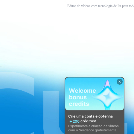
Editor de vídeos com tecnologia de IA para tod
mos de Serviço do CapCut
Welcome
bonus
credits
Crie uma conta e obtenha
créditos!
200
Experimente a criação de vídeos
com o Seedance gratuitamente!