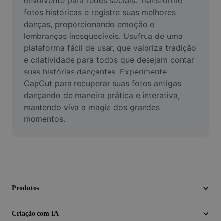
envolvente para redes sociais. Transforme 
Vídeo
fotos históricas e registre suas melhores 
danças, proporcionando emoção e 
Remover plano de fundo de vídeo
lembranças inesquecíveis. Usufrua de uma 
plataforma fácil de usar, que valoriza tradição 
Aprimorar qualidade
e criatividade para todos que desejam contar 
Editor de Video
suas histórias dançantes. Experimente 
CapCut para recuperar suas fotos antigas 
Cortar Vídeo
dançando de maneira prática e interativa, 
mantendo viva a magia dos grandes 
Adicionar Legendas ao Vídeo
momentos.
Converter Video
Produtos
Criação com IA