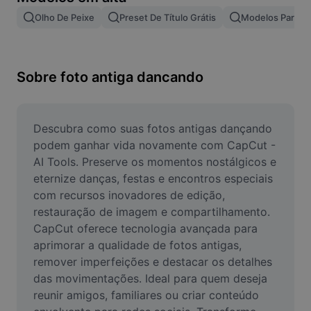
Remover plano de fundo de imagem
Olho De Peixe
Preset De Título Grátis
Modelos Para Ef
Mesclar imagens
Melhorar Imagem
Sobre foto antiga dancando
Redimensionar Imagem
Editar Imagem Online
Descubra como suas fotos antigas dançando 
podem ganhar vida novamente com CapCut - 
Criador de Memes
AI Tools. Preserve os momentos nostálgicos e 
eternize danças, festas e encontros especiais 
AI Text Remover
com recursos inovadores de edição, 
restauração de imagem e compartilhamento. 
AI People Remover
CapCut oferece tecnologia avançada para 
AI Inpainting
aprimorar a qualidade de fotos antigas, 
remover imperfeições e destacar os detalhes 
Face Cutout
das movimentações. Ideal para quem deseja 
reunir amigos, familiares ou criar conteúdo 