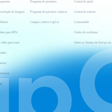
sparente
Programa de pioneiros
Central de ajuda
esolução de Imagem
Programa de parceiros criativos
Central de notícias
 Memes
Campus criativo CapCut
Comunidade
vídeo para MP4
Centro de confiança
 vídeo para texto
Sobre os Ter
vídeo
mover
Remover
ng
t