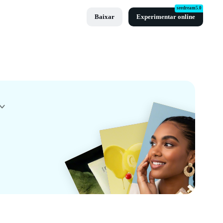
seedream5.0
Baixar
Experimentar online