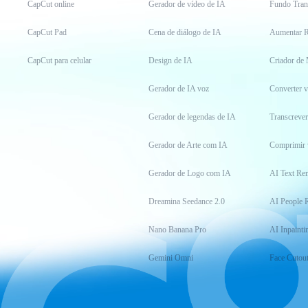
CapCut online
Gerador de vídeo de IA
Fundo Tran
CapCut Pad
Cena de diálogo de IA
Aumentar R
CapCut para celular
Design de IA
Criador de
Gerador de IA voz
Converter 
Gerador de legendas de IA
Transcrever
Gerador de Arte com IA
Comprimir 
Gerador de Logo com IA
AI Text Re
Dreamina Seedance 2.0
AI People 
Nano Banana Pro
AI Inpainti
Gemini Omni
Face Cutou