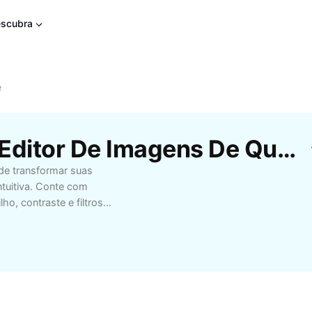
scubra
e
Modelos Gratuitos De Editor De Imagens De Qualidade Da CapCut
de transformar suas
ntuitiva. Conte com
o, contraste e filtros
icação. Ideal para
sença online, o editor
s para redes sociais ou
 para aprimorar cada
 do seu conteúdo e
 mesmo o editor de