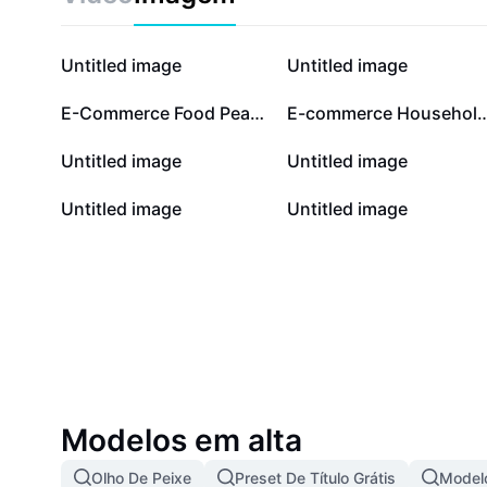
imagens de qualidade para obter fotos impactantes 
público.
Untitled image
Untitled image
E-Commerce Food Peanut Rolls Hero Image
E-commerce Household CleanEssentials Basic Microfiber Clea
Untitled image
Untitled image
Untitled image
Untitled image
Modelos em alta
Olho De Peixe
Preset De Título Grátis
Modelo