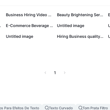
e surpreender seu
Business Hiring Video Editor Instagram Post
Beauty Brightening Serum Display Instagram Post
ning Cloths Product Callout
E-Commerce Beverage Oat Milk Hero Images
Untitled image
U
Untitled image
Hiring Business quality LinkedIn Post Simple
U
1
s Para Efeitos De Texto
Texto Curvado
Tom Prata Filtro