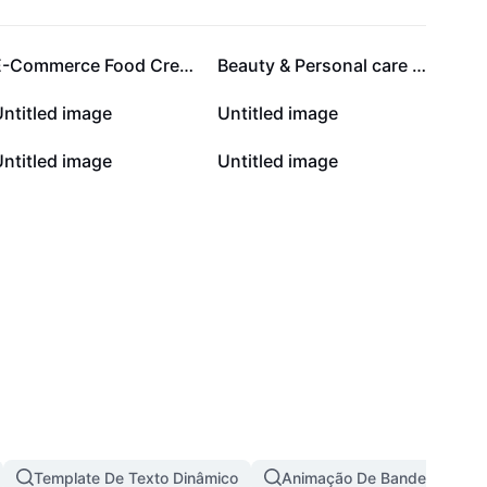
E-Commerce Food Cream Macaron Hero Image
Beauty & Personal care Promotion General Promotion
ntitled image
Untitled image
ntitled image
Untitled image
Template De Texto Dinâmico
Animação De Bandeira