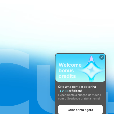
mos de Serviço do CapCut
Welcome
bonus
credits
Crie uma conta e obtenha
créditos!
200
Experimente a criação de vídeos
com o Seedance gratuitamente!
Criar conta agora