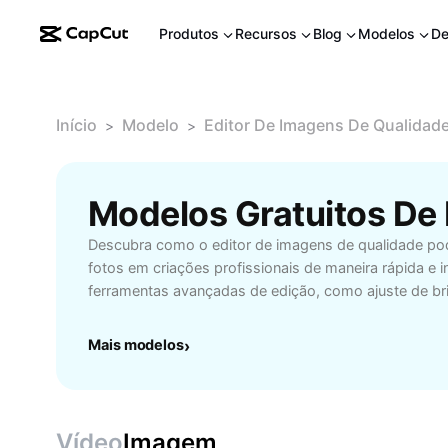
Produtos
Recursos
Blog
Modelos
De
Início
Modelo
Editor De Imagens De Qualidad
>
>
Descubra como o editor de imagens de qualidade po
fotos em criações profissionais de maneira rápida e i
ferramentas avançadas de edição, como ajuste de brilh
exclusivos, para obter resultados incríveis sem compl
fotógrafos, designers e quem deseja valorizar sua pre
Mais modelos
›
permite ainda cortar, redimensionar e otimizar imagen
uso pessoal. Aproveite recursos simples e eficientes
detalhe das suas imagens, elevando o padrão visual
facilitando seu fluxo de trabalho. Experimente agora
Vídeo
Imagem