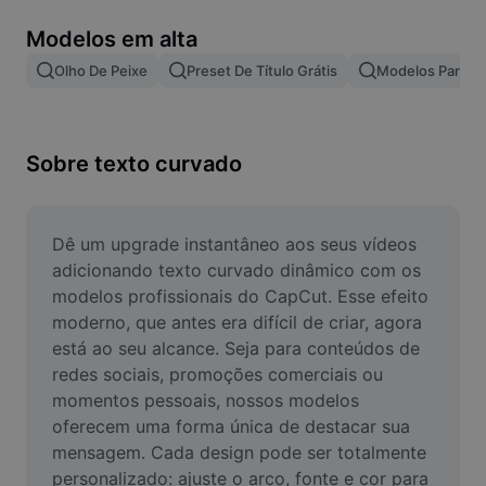
Remover plano de fundo de imagem
Modelos em alta
Mesclar imagens
Olho De Peixe
Preset De Título Grátis
Modelos Para Ef
Melhorar Imagem
Redimensionar Imagem
Sobre texto curvado
Editar Imagem Online
Criador de Memes
Dê um upgrade instantâneo aos seus vídeos 
adicionando texto curvado dinâmico com os 
AI Text Remover
modelos profissionais do CapCut. Esse efeito 
moderno, que antes era difícil de criar, agora 
AI People Remover
está ao seu alcance. Seja para conteúdos de 
redes sociais, promoções comerciais ou 
AI Inpainting
momentos pessoais, nossos modelos 
Face Cutout
oferecem uma forma única de destacar sua 
mensagem. Cada design pode ser totalmente 
personalizado: ajuste o arco, fonte e cor para 