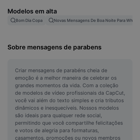
Remover plano de fundo de imagem
Modelos em alta
Mesclar imagens
Bom Dia Copa
Novas Mensagens De Boa Noite Para Whats
Melhorar Imagem
Redimensionar Imagem
Sobre mensagens de parabens
Editar Imagem Online
Criador de Memes
Criar mensagens de parabéns cheia de 
emoção é a melhor maneira de celebrar os 
AI Text Remover
grandes momentos da vida. Com a coleção 
de modelos de vídeo profissionais da CapCut, 
AI People Remover
você vai além do texto simples e cria tributos 
dinâmicos e inesquecíveis. Nossos modelos 
AI Inpainting
são ideais para qualquer rede social, 
Face Cutout
permitindo que você compartilhe felicitações 
e votos de alegria para formaturas, 
casamentos, promoções ou novos membros 