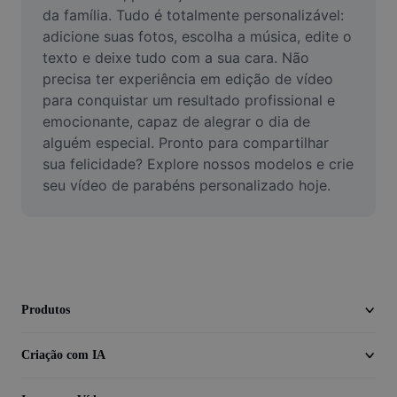
Vídeo
da família. Tudo é totalmente personalizável: 
adicione suas fotos, escolha a música, edite o 
Remover plano de fundo de vídeo
texto e deixe tudo com a sua cara. Não 
precisa ter experiência em edição de vídeo 
Aprimorar qualidade
para conquistar um resultado profissional e 
emocionante, capaz de alegrar o dia de 
Editor de Video
alguém especial. Pronto para compartilhar 
Cortar Vídeo
sua felicidade? Explore nossos modelos e crie 
seu vídeo de parabéns personalizado hoje.
Adicionar Legendas ao Vídeo
Converter Video
Produtos
Criação com IA