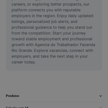
Vídeo
careers, or exploring better prospects, our 
platform connects you with reputable 
Remover plano de fundo de vídeo
employers in the region. Enjoy daily updated 
listings, personalized job alerts, and 
Aprimorar qualidade
professional guidance to help you stand out 
from the competition. Start your journey 
Editor de Video
toward stable employment and professional 
Cortar Vídeo
growth with Agencia do Trabalhador Fazenda 
Rio Grande. Explore vacancies, connect with 
Adicionar Legendas ao Vídeo
employers, and take the next step in your 
career today.
Converter Video
Produtos