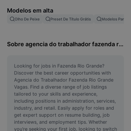
Remover plano de fundo de imagem
Modelos em alta
Mesclar imagens
Olho De Peixe
Preset De Título Grátis
Modelos Para Ef
Melhorar Imagem
Redimensionar Imagem
Sobre agencia do trabalhador fazenda rio grande vagas
Editar Imagem Online
Criador de Memes
Looking for jobs in Fazenda Rio Grande? 
Discover the best career opportunities with 
AI Text Remover
Agencia do Trabalhador Fazenda Rio Grande 
Vagas. Find a diverse range of job listings 
AI People Remover
tailored to your skills and experience, 
including positions in administration, services, 
AI Inpainting
industry, and retail. Easily apply for roles and 
Face Cutout
get expert support on resume building, job 
interviews, and employment tips. Whether 
you’re seeking your first job, looking to switch 