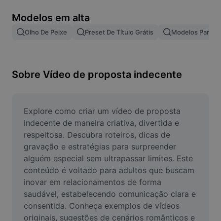
Remover plano de fundo de imagem
Modelos em alta
Mesclar imagens
Olho De Peixe
Preset De Título Grátis
Modelos Para Ef
Melhorar Imagem
Redimensionar Imagem
Sobre Vídeo de proposta indecente
Editar Imagem Online
Criador de Memes
Explore como criar um vídeo de proposta 
indecente de maneira criativa, divertida e 
AI Text Remover
respeitosa. Descubra roteiros, dicas de 
gravação e estratégias para surpreender 
AI People Remover
alguém especial sem ultrapassar limites. Este 
conteúdo é voltado para adultos que buscam 
AI Inpainting
inovar em relacionamentos de forma 
Face Cutout
saudável, estabelecendo comunicação clara e 
consentida. Conheça exemplos de vídeos 
originais, sugestões de cenários românticos e 