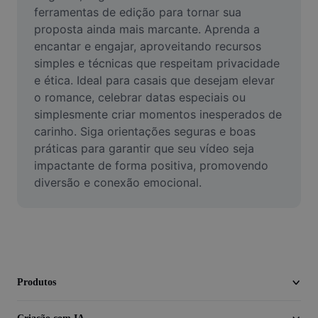
Vídeo
ferramentas de edição para tornar sua 
proposta ainda mais marcante. Aprenda a 
Remover plano de fundo de vídeo
encantar e engajar, aproveitando recursos 
simples e técnicas que respeitam privacidade 
Aprimorar qualidade
e ética. Ideal para casais que desejam elevar 
o romance, celebrar datas especiais ou 
Editor de Video
simplesmente criar momentos inesperados de 
Cortar Vídeo
carinho. Siga orientações seguras e boas 
práticas para garantir que seu vídeo seja 
Adicionar Legendas ao Vídeo
impactante de forma positiva, promovendo 
diversão e conexão emocional.
Converter Video
Produtos