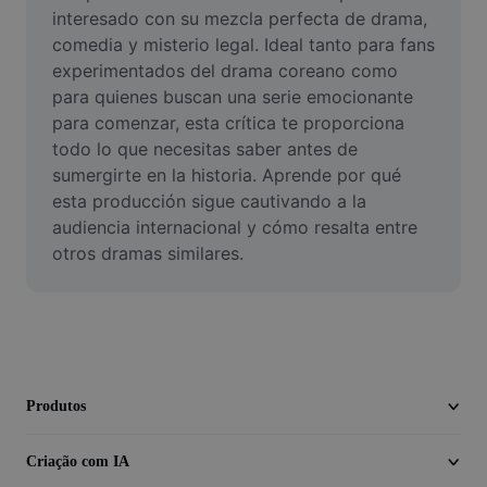
Vídeo
interesado con su mezcla perfecta de drama, 
comedia y misterio legal. Ideal tanto para fans 
Remover plano de fundo de vídeo
experimentados del drama coreano como 
para quienes buscan una serie emocionante 
Aprimorar qualidade
para comenzar, esta crítica te proporciona 
todo lo que necesitas saber antes de 
Editor de Video
sumergirte en la historia. Aprende por qué 
Cortar Vídeo
esta producción sigue cautivando a la 
audiencia internacional y cómo resalta entre 
Adicionar Legendas ao Vídeo
otros dramas similares.
Converter Video
Produtos
Criação com IA