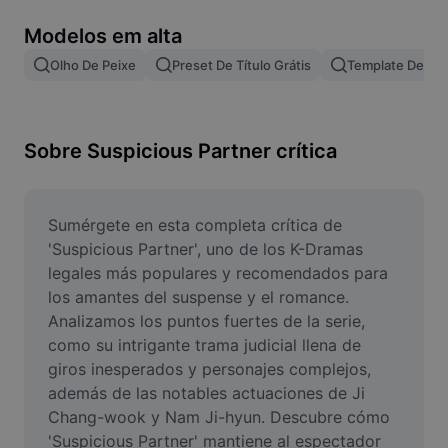
Remover plano de fundo de imagem
Modelos em alta
Mesclar imagens
Olho De Peixe
Preset De Título Grátis
Template De Le
Melhorar Imagem
Redimensionar Imagem
Sobre Suspicious Partner crítica
Editar Imagem Online
Criador de Memes
Sumérgete en esta completa crítica de 
'Suspicious Partner', uno de los K-Dramas 
AI Text Remover
legales más populares y recomendados para 
los amantes del suspense y el romance. 
AI People Remover
Analizamos los puntos fuertes de la serie, 
como su intrigante trama judicial llena de 
AI Inpainting
giros inesperados y personajes complejos, 
Face Cutout
además de las notables actuaciones de Ji 
Chang-wook y Nam Ji-hyun. Descubre cómo 
'Suspicious Partner' mantiene al espectador 