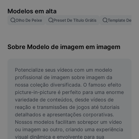
Remover plano de fundo de imagem
Modelos em alta
Mesclar imagens
Olho De Peixe
Preset De Título Grátis
Template De Le
Melhorar Imagem
Redimensionar Imagem
Sobre Modelo de imagem em imagem
Editar Imagem Online
Criador de Memes
Potencialize seus vídeos com um modelo 
profissional de imagem sobre imagem da 
AI Text Remover
nossa coleção diversificada. O famoso efeito 
picture-in-picture é perfeito para uma enorme 
AI People Remover
variedade de conteúdos, desde vídeos de 
reação e transmissões de jogos até tutoriais 
AI Inpainting
detalhados e apresentações corporativas. 
Face Cutout
Nossos modelos facilitam sobrepor um vídeo 
ou imagem ao outro, criando uma experiência 
visual dinâmica e envolvente para sua 