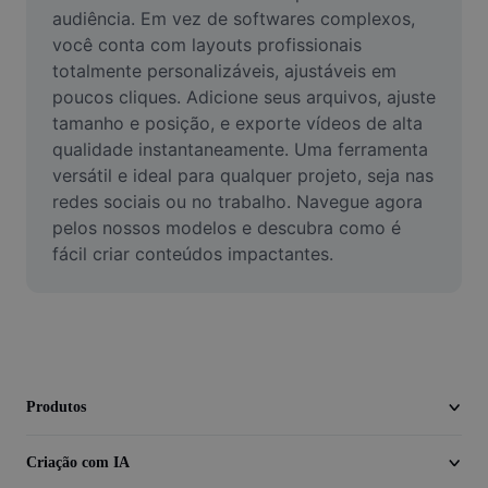
Vídeo
audiência. Em vez de softwares complexos, 
você conta com layouts profissionais 
Remover plano de fundo de vídeo
totalmente personalizáveis, ajustáveis em 
poucos cliques. Adicione seus arquivos, ajuste 
Aprimorar qualidade
tamanho e posição, e exporte vídeos de alta 
qualidade instantaneamente. Uma ferramenta 
Editor de Video
versátil e ideal para qualquer projeto, seja nas 
Cortar Vídeo
redes sociais ou no trabalho. Navegue agora 
pelos nossos modelos e descubra como é 
Adicionar Legendas ao Vídeo
fácil criar conteúdos impactantes.
Converter Video
Produtos
Criação com IA