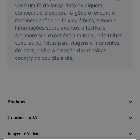
Vídeo
você um fã de longa data ou alguém 
começando a explorar o gênero, encontre 
Remover plano de fundo de vídeo
recomendações de faixas, álbuns, shows e 
informações sobre eventos e festivais. 
Aprimorar qualidade
Aprimore sua experiência musical, crie trilhas 
sonoras perfeitas para viagens e momentos 
Editor de Video
de lazer, e viva a emoção das músicas 
Cortar Vídeo
country no seu dia a dia.
Adicionar Legendas ao Vídeo
Converter Video
Produtos
Criação com IA
Imagem e Vídeo