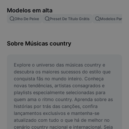
Remover plano de fundo de imagem
Modelos em alta
Mesclar imagens
Olho De Peixe
Preset De Título Grátis
Modelos Para Ef
Melhorar Imagem
Redimensionar Imagem
Sobre Músicas country
Editar Imagem Online
Criador de Memes
Explore o universo das músicas country e 
descubra os maiores sucessos do estilo que 
AI Text Remover
conquista fãs no mundo inteiro. Conheça 
novas tendências, artistas consagrados e 
AI People Remover
playlists especialmente selecionadas para 
quem ama o ritmo country. Aprenda sobre as 
AI Inpainting
histórias por trás das canções, confira 
Face Cutout
lançamentos exclusivos e mantenha-se 
atualizado com tudo o que há de melhor no 
cenário country nacional e internacional. Seja 