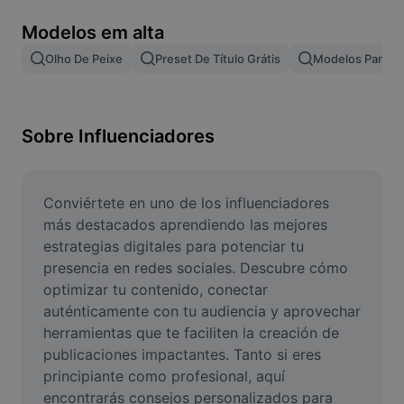
Remover plano de fundo de imagem
Modelos em alta
Mesclar imagens
Olho De Peixe
Preset De Título Grátis
Modelos Para Ef
Melhorar Imagem
Redimensionar Imagem
Sobre Influenciadores
Editar Imagem Online
Criador de Memes
Conviértete en uno de los influenciadores 
más destacados aprendiendo las mejores 
AI Text Remover
estrategias digitales para potenciar tu 
presencia en redes sociales. Descubre cómo 
AI People Remover
optimizar tu contenido, conectar 
auténticamente con tu audiencia y aprovechar 
AI Inpainting
herramientas que te faciliten la creación de 
Face Cutout
publicaciones impactantes. Tanto si eres 
principiante como profesional, aquí 
encontrarás consejos personalizados para 