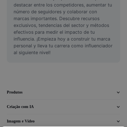
Vídeo
destacar entre los competidores, aumentar tu 
número de seguidores y colaborar con 
Remover plano de fundo de vídeo
marcas importantes. Descubre recursos 
exclusivos, tendencias del sector y métodos 
Aprimorar qualidade
efectivos para medir el impacto de tu 
influencia. ¡Empieza hoy a construir tu marca 
Editor de Video
personal y lleva tu carrera como influenciador 
Cortar Vídeo
al siguiente nivel!
Adicionar Legendas ao Vídeo
Converter Video
Produtos
Criação com IA
Imagem e Vídeo