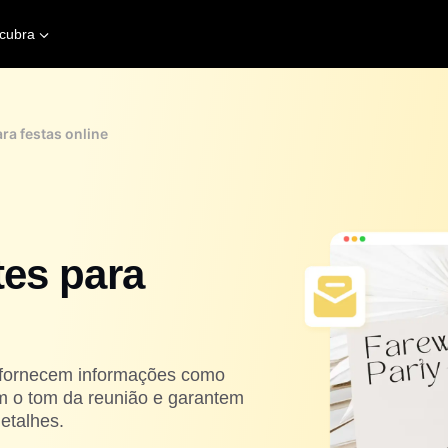
cubra
ra festas online
tes para
e fornecem informações como
em o tom da reunião e garantem
etalhes.