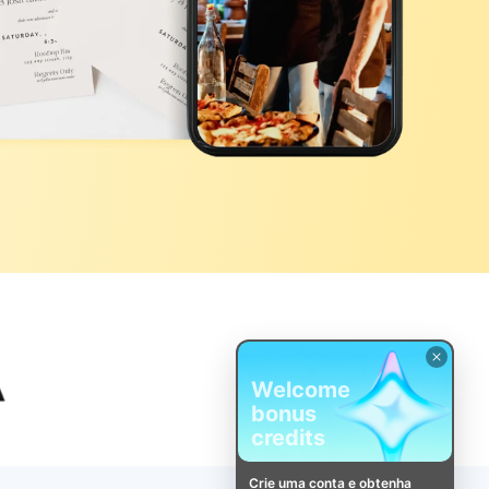
Welcome
bonus
credits
Crie uma conta e obtenha