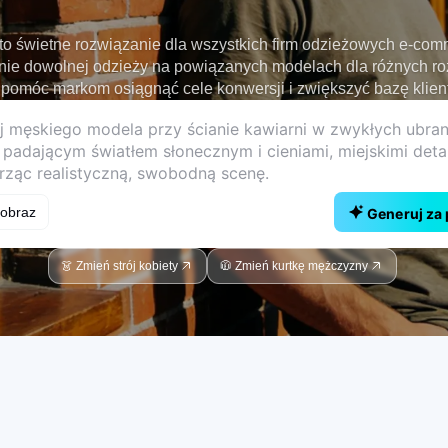
 to świetne rozwiązanie dla wszystkich firm odzieżowych e-co
nie dowolnej odzieży na powiązanych modelach dla różnych roz
pomóc markom osiągnąć cele konwersji i zwiększyć bazę klient
 obraz
Generuj za
👗 Zmień strój kobiety
🧥 Zmień kurtkę mężczyzny