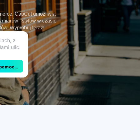
mmerce. CapCut umożliwia
miarów i stylów w czasie
ów. Wypróbuj teraz!
 pomocą CapCut