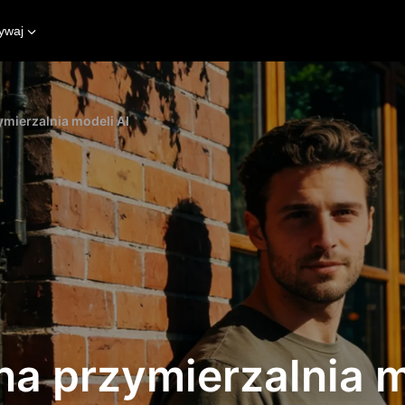
ywaj
ymierzalnia modeli AI
na przymierzalnia m