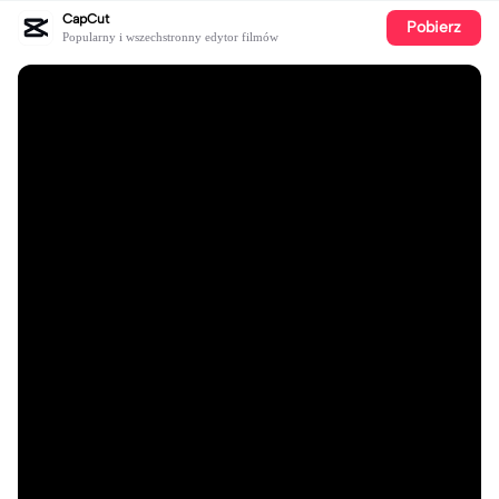
CapCut
Pobierz
Popularny i wszechstronny edytor filmów