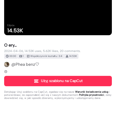
Użycia
14.53K
O ery…
2024-04-06, 14.53K uses, 5.62K likes, 20 comments.
00:30
1
Współczynnik kształtu: 3:4
14.53K
@Phea benz🤍
😞
Użyj szablonu na CapCut
Dotykając
Użyj szablonu na CapCut
, zgadasz się na nasze
Warunki świadczenia usług
i
potwierdzasz, że zapoznałeś(-aś) się z naszym dokumentem
Polityka prywatności
, żeby
dowiedzieć się, w jaki sposób zbieramy, wykorzystujemy i udostępniamy dane.
20 komentarze