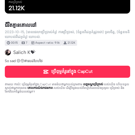
ការប្រើប្រាស់
21.12K
ជីវិតគ្មានគោលដៅ
2023-10-15, {ពេលវេលាប្រើប្រាស់គំរូ} ការប្រើប្រាស់, {ចំនួនវីដេអូគំរូដូចជា} ចូលចិត្ត, {ចំនួនមតិ
យោបល់វីដេអូគំរូ} យោបល់.
00:15
7
Aspect ratio: 9:16
21.12K
Salich K💝
So sad 😔🥺#សេដបែបថៃ
ប្រើពុម្ពគំរូនៅក្នុង CapCut
តាមរយៈការប៉ះ
ប្រើពុម្ពគំរូនៅក្នុង CapCut
មានន័យថាអ្នកយល់ព្រមតាម
លក្ខខណ្ឌប្រើប្រាស់
របស់យើង ហើយទទួល
ស្គាល់ថាអ្នកបានអាន
គោលការណ៍ឯកជនភាព
របស់យើង ដើម្បីស្វែងយល់ពីរបៀបដែលយើងប្រមូល ប្រើប្រាស់ និង
ចែករំលែកទិន្នន័យរបស់អ្នក។
19 comments
ស្រីម៉ៅ
·
2023-10-25
ស្អាត