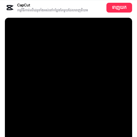
CapCut
ទាញយក
កម្មវិធីកាត់តវីដេអូទាំងអស់​នៅ​កន្លែង​តែ​មួយដែលពេញនិយម